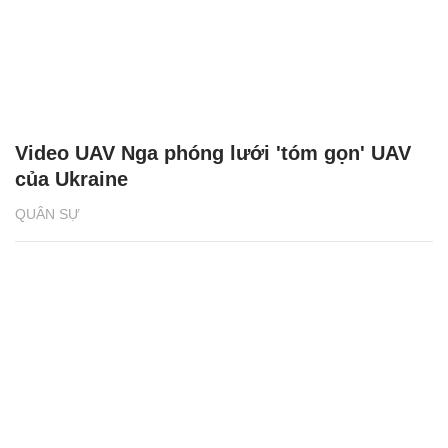
Video UAV Nga phóng lưới 'tóm gọn' UAV
của Ukraine
QUÂN SỰ