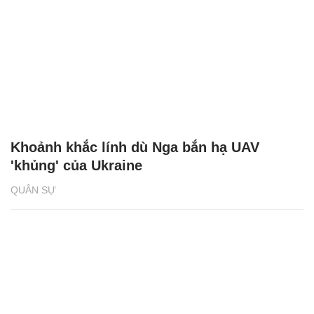
Khoảnh khắc lính dù Nga bắn hạ UAV
'khủng' của Ukraine
QUÂN SỰ