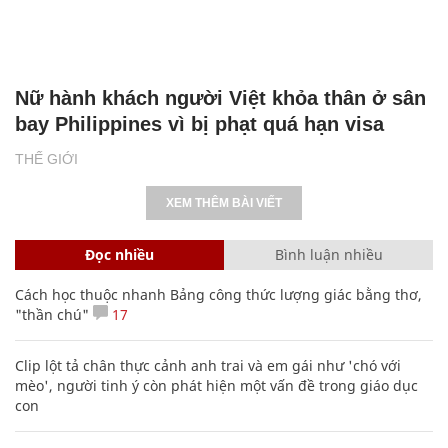
Nữ hành khách người Việt khỏa thân ở sân
bay Philippines vì bị phạt quá hạn visa
THẾ GIỚI
XEM THÊM BÀI VIẾT
Đọc nhiều
Bình luận nhiều
Cách học thuộc nhanh Bảng công thức lượng giác bằng thơ,
"thần chú"
17
Clip lột tả chân thực cảnh anh trai và em gái như 'chó với
mèo', người tinh ý còn phát hiện một vấn đề trong giáo dục
con