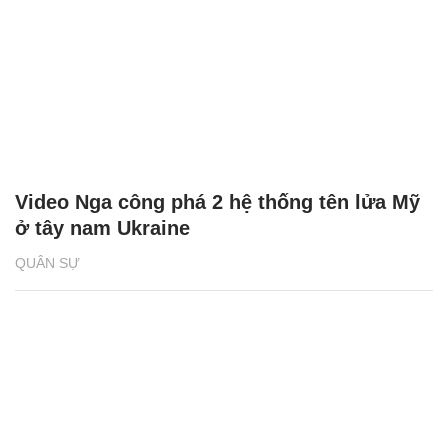
Video Nga công phá 2 hệ thống tên lửa Mỹ
ở tây nam Ukraine
QUÂN SỰ