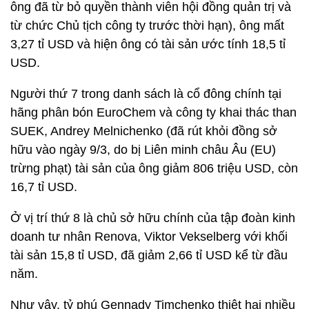
ông đã từ bỏ quyền thành viên hội đồng quản trị và
từ chức Chủ tịch công ty trước thời hạn), ông mất
3,27 tỉ USD và hiện ông có tài sản ước tính 18,5 tỉ
USD.
Người thứ 7 trong danh sách là cổ đông chính tại
hãng phân bón EuroChem và công ty khai thác than
SUEK, Andrey Melnichenko (đã rút khỏi đồng sở
hữu vào ngày 9/3, do bị Liên minh châu Âu (EU)
trừng phạt) tài sản của ông giảm 806 triệu USD, còn
16,7 tỉ USD.
Ở vị trí thứ 8 là chủ sở hữu chính của tập đoàn kinh
doanh tư nhân Renova, Viktor Vekselberg với khối
tài sản 15,8 tỉ USD, đã giảm 2,66 tỉ USD kể từ đầu
năm.
Như vậy, tỷ phú Gennady Timchenko thiệt hại nhiều