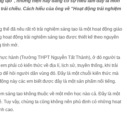
ng tạo”, nhưng hiện nay đang có sự hiểu lầm đây là môn
n trái chiều. Cách hiểu của ông về “Hoạt động trải nghiệm
thể đã nêu rất rõ trải nghiệm sáng tạo là một hoạt động giáo
g hoạt động trải nghiệm sáng tạo được thiết kế theo nguyên
 tính mở.
thực hành (Trường THPT Nguyễn Tất Thành), ở đó người ta
m phải có kiến thức về địa lí, lịch sử, truyền thống, khi trải
ếp để hỏi người dân vùng đó. Đây là một chuỗi kiến thức mà
 động này các em biết được đây là một sản phẩm nổi tiếng.
iệm sáng tạo không thuộc về một môn học nào cả. Đây là một
. Tuy vậy, chúng ta cũng không nên phủ định có những hoạt
nh cao.