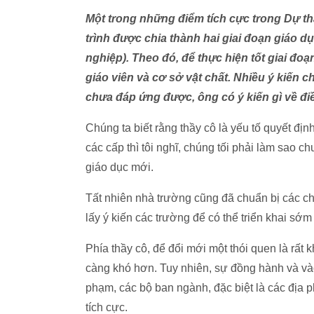
Một trong những điểm tích cực trong Dự t
trình được chia thành hai giai đoạn giáo 
nghiệp). Theo đó, để thực hiện tốt giai đoạ
giáo viên và cơ sở vật chất. Nhiều ý kiến c
chưa đáp ứng được, ông có ý kiến gì về đi
Chúng ta biết rằng thầy cô là yếu tố quyết đị
các cấp thì tôi nghĩ, chúng tối phải làm sao chu
giáo dục mới.
Tất nhiên nhà trường cũng đã chuẩn bị các ch
lấy ý kiến các trường để có thể triển khai sớm
Phía thầy cô, để đổi mới một thói quen là rất 
càng khó hơn. Tuy nhiên, sự đồng hành và và
phạm, các bộ ban ngành, đặc biệt là các địa 
tích cực.