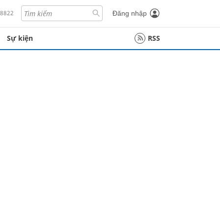
18822
Đăng nhập
Sự kiện
RSS