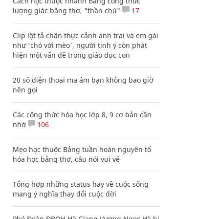
Cách học thuộc nhanh Bảng công thức
lượng giác bằng thơ, "thần chú"
17
Clip lột tả chân thực cảnh anh trai và em gái
như 'chó với mèo', người tinh ý còn phát
hiện một vấn đề trong giáo dục con
20 số điện thoại ma ám bạn không bao giờ
nên gọi
Các công thức hóa học lớp 8, 9 cơ bản cần
nhớ
106
Mẹo học thuộc Bảng tuần hoàn nguyên tố
hóa học bằng thơ, câu nói vui vẻ
Tổng hợp những status hay về cuộc sống
mang ý nghĩa thay đổi cuộc đời
Phó Đoàn ĐBQH Hà Giang Vương Ngọc Hà bị