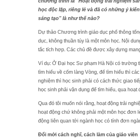
chương trình là “Hoạt động trải nghiệm sá
học độc lập, riêng lẻ và đã có những ý kiế
sáng tạo” là như thế nào?
Dự thảo Chương trình giáo dục phổ thông tổng 
dục, không thuần túy là một môn học. Nội dun
tắc tích hợp. Các chủ đề được xây dựng mang
Ví dụ: Ở Đại học Sư phạm Hà Nội có trường 
tìm hiểu về cốm làng Vòng, để tìm hiểu thì các e
nghiệm thì học sinh phải có cách thức giao ti
học sinh phải vận dụng để tìm hiểu, qua hoạt
Qua đó tôi muốn nói rằng, hoạt động trải ngh
hoạt động chứ không phải một môn học đơn lẻ
động liên quan tới ngành học có tính đơn ngà
Đổi mới cách nghĩ, cách làm của giáo viên