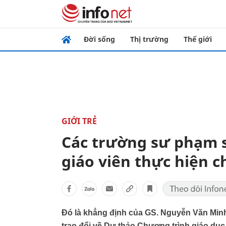
Đời sống
Thị trường
Thế giới
GIỚI TRẺ
Các trường sư phạm s
giáo viên thực hiện 
Đó là khẳng định của GS. Nguyễn Văn Min
trao đổi về Dự thảo Chương trình giáo dục