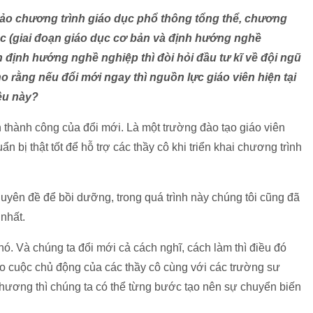
hảo chương trình giáo dục phổ thông tổng thể, chương
dục (giai đoạn giáo dục cơ bản và định hướng nghề
n định hướng nghề nghiệp thì đòi hỏi đầu tư kĩ về đội ngũ
ho rằng nếu đổi mới ngay thì nguồn lực giáo viên hiện tại
ều này?
nh thành công của đổi mới. Là một trường đào tạo giáo viên
ẩn bị thật tốt để hỗ trợ các thầy cô khi triển khai chương trình
uyên đề để bồi dưỡng, trong quá trình này chúng tôi cũng đã
 nhất.
khó. Và chúng ta đổi mới cả cách nghĩ, cách làm thì điều đó
o cuộc chủ động của các thầy cô cùng với các trường sư
phương thì chúng ta có thể từng bước tạo nên sự chuyển biến