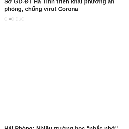
Sở GD-ĐT Hà Tĩnh triển khai phương án
phòng, chống virut Corona
GIÁO DỤC
Hải Phòng: Nhiều trường học "nhắc nhở"