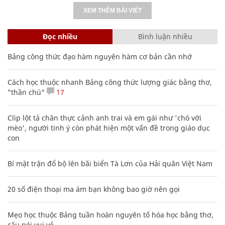
XEM THÊM BÀI VIẾT
Đọc nhiều
Bình luận nhiều
Bảng công thức đạo hàm nguyên hàm cơ bản cần nhớ
Cách học thuộc nhanh Bảng công thức lượng giác bằng thơ,
"thần chú"
17
Clip lột tả chân thực cảnh anh trai và em gái như 'chó với
mèo', người tinh ý còn phát hiện một vấn đề trong giáo dục
con
Bí mật trận đổ bộ lên bãi biển Tà Lơn của Hải quân Việt Nam
20 số điện thoại ma ám bạn không bao giờ nên gọi
Mẹo học thuộc Bảng tuần hoàn nguyên tố hóa học bằng thơ,
câu nói vui vẻ