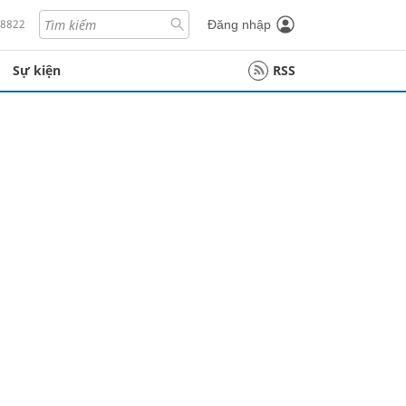
18822
Đăng nhập
Sự kiện
RSS