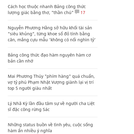
Cách học thuộc nhanh Bảng công thức
lượng giác bằng thơ, "thần chú"
17
Nguyễn Phương Hằng sở hữu khối tài sản
"siêu khủng", từng khoe sổ đỏ tính bằng
cân, mắng cựu mẫu 'không có nổi nghìn tỷ'
Bảng công thức đạo hàm nguyên hàm cơ
bản cần nhớ
Mai Phương Thúy "phím hàng" quá chuẩn,
vợ tỷ phú Phạm Nhật Vượng giành lại vị trí
top 5 người giàu nhất
Lý Nhã Kỳ lần đầu tâm sự về người cha Liệt
sĩ đặc công rừng Sác
Những status buồn về tình yêu, cuộc sống
hàm ẩn nhiều ý nghĩa