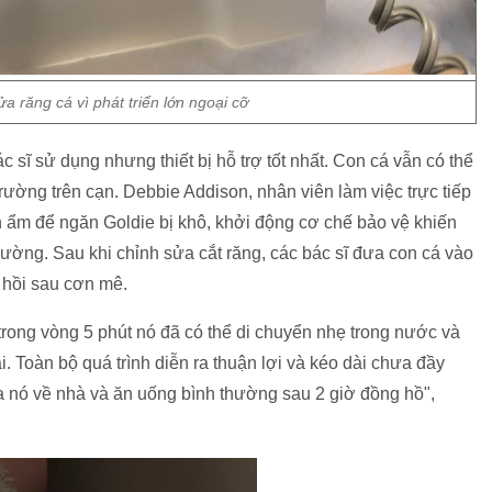
ửa răng cá vì phát triển lớn ngoại cỡ
c sĩ sử dụng nhưng thiết bị hỗ trợ tốt nhất. Con cá vẫn có thể
rường trên cạn. Debbie Addison, nhân viên làm việc trực tiếp
n ẩm để ngăn Goldie bị khô, khởi động cơ chế bảo vệ khiến
hường. Sau khi chỉnh sửa cắt răng, các bác sĩ đưa con cá vào
 hồi sau cơn mê.
ỉ trong vòng 5 phút nó đã có thể di chuyển nhẹ trong nước và
i. Toàn bộ quá trình diễn ra thuận lợi và kéo dài chưa đầy
 nó về nhà và ăn uống bình thường sau 2 giờ đồng hồ",