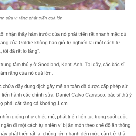
ỉnh sửa vì răng phát triển quá lớn
tôi nhận thấy hàm trước của nó phát triển rất nhanh mặc dù
răng của Goldie không bao giờ tự nghiến lại một cách tự
tôi đã rất lo lắng".
trung tâm thú y ở Snodland, Kent, Anh. Tại đây, các bác sĩ
 hàm răng của nó quá lớn.
ước chứa đầy dung dịch gây mê an toàn đã được cấp phép sử
tiến hành các chỉnh sửa. Daniel Calvo Carrasco, bác sĩ thú ý
họ phải cắt răng cá khoảng 1 cm.
hím giống như chiếc mỏ, phát triển liên tục trong suốt cuộc
ngắn đi một cách tự nhiên vì bị ăn mòn theo chế độ ăn thông
ày phát triển rất lạ, chúng lớn nhanh đến mức cản trở khả