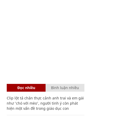
Đọc nhiều
Bình luận nhiều
Clip lột tả chân thực cảnh anh trai và em gái
như 'chó với mèo', người tinh ý còn phát
hiện một vấn đề trong giáo dục con