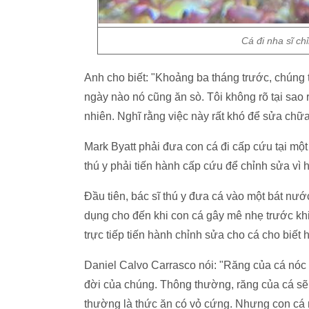
Cá đi nha sĩ ch
Anh cho biết: "Khoảng ba tháng trước, chúng 
ngày nào nó cũng ăn sò. Tôi không rõ tại sao 
nhiên. Nghĩ rằng việc này rất khó để sửa chữa, 
Mark Byatt phải đưa con cá đi cấp cứu tại một 
thú y phải tiến hành cấp cứu để chỉnh sửa vì
Đầu tiên, bác sĩ thú y đưa cá vào một bát n
dụng cho đến khi con cá gây mê nhẹ trước khi 
trực tiếp tiến hành chỉnh sửa cho cá cho biết 
Daniel Calvo Carrasco nói: "Răng của cá nóc n
đời của chúng. Thông thường, răng của cá sẽ 
thường là thức ăn có vỏ cứng. Nhưng con cá n