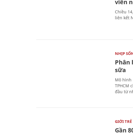
viên 
Chiều 14
liên kết
NHỊP SỐ
Phân 
sữa
Mô hình 
TPHCM ch
đầu từ n
GIỚI TRẺ
Gần 8