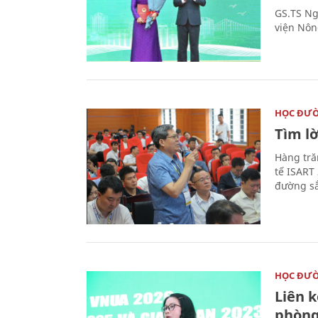
GS.TS Ng
viện Nôn
HỌC ĐƯ
Tìm lờ
Hàng tră
tế ISART
đường sắ
HỌC ĐƯ
Liên 
phòng