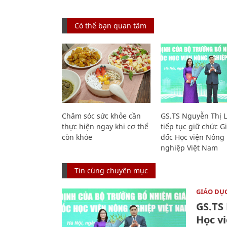
Có thể bạn quan tâm
Chăm sóc sức khỏe cần
GS.TS Nguyễn Thị 
thực hiện ngay khi cơ thể
tiếp tục giữ chức 
còn khỏe
đốc Học viện Nông
nghiệp Việt Nam
Tin cùng chuyên mục
GIÁO DỤ
GS.TS
Học v