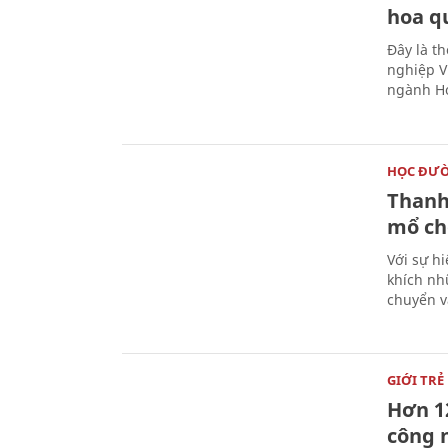
hoa q
Đây là t
nghiệp V
ngành Ho
HỌC ĐƯ
Thanh
mổ ch
Với sự hi
khích nh
chuyển v
GIỚI TRẺ
Hơn 12
công 