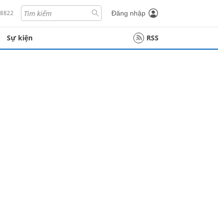
18822
Đăng nhập
Sự kiện
RSS