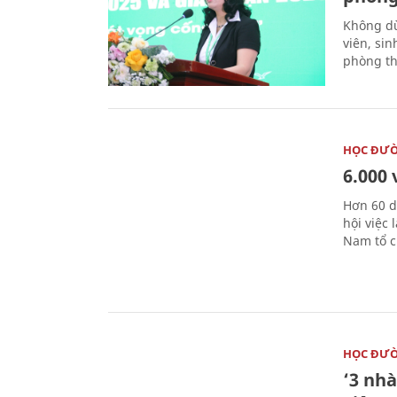
Không dừ
viên, si
phòng th
HỌC ĐƯ
6.000 
Hơn 60 d
hội việc
Nam tổ c
HỌC ĐƯ
‘3 nhà