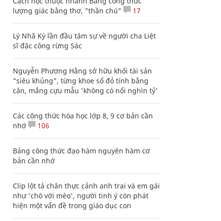
Cách học thuộc nhanh Bảng công thức
lượng giác bằng thơ, "thần chú"
17
Lý Nhã Kỳ lần đầu tâm sự về người cha Liệt
sĩ đặc công rừng Sác
Nguyễn Phương Hằng sở hữu khối tài sản
"siêu khủng", từng khoe sổ đỏ tính bằng
cân, mắng cựu mẫu 'không có nổi nghìn tỷ'
Các công thức hóa học lớp 8, 9 cơ bản cần
nhớ
106
Bảng công thức đạo hàm nguyên hàm cơ
bản cần nhớ
Clip lột tả chân thực cảnh anh trai và em gái
như 'chó với mèo', người tinh ý còn phát
hiện một vấn đề trong giáo dục con