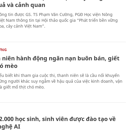
uả và cảnh quan
hông tin được GS. TS Phạm Văn Cường, PGĐ Học viện Nông
iệt Nam thông tin tại Hội thảo quốc gia “Phát triển bền vững
a, cây cảnh Việt Nam”.
ỜNG
 niên hành động ngăn nạn buôn bán, giết
ó mèo
ểu biết khi tham gia cuộc thi, thanh niên sẽ là cầu nối khuyến
ững người khác suy ngẫm về hậu quả của việc kinh doanh, vận
à giết mổ thịt chó mèo.
.000 học sinh, sinh viên được đào tạo về
nghệ AI