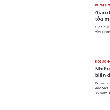
KHOA HỌ
Giáo 
tỏa m
Giáo dục
Việt Nam
ĐỜI SỐN
Nhiều
biển 
Bộ sách 
đảo Việt
35 năm s