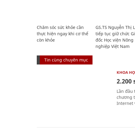
Chăm sóc sức khỏe cần
GS.TS Nguyễn Thị 
thực hiện ngay khi cơ thể
tiếp tục giữ chức 
còn khỏe
đốc Học viện Nông
nghiệp Việt Nam
Tin cùng chuyên mục
KHOA HỌ
2.200 
Lần đầu 
chương t
Internet 