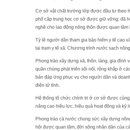
Cơ sở vật chất trường lớp được đầu tư theo 
phổ cập trung học cơ sở được giữ vững; đã h
nghề cho lao động nông thôn được quan tâm h
Tỷ lệ người dân tham gia bảo hiểm y tế cao v
tại trạm y tế xã. Chương trình nước sạch nông
Phong trào xây dựng xã, thôn, làng, gia đình 
quần chúng phát triển sôi nổi, rộng khắp ở các
bản đáp ứng phục vụ cho người dân và doanh n
điện tử tỉnh.
Hệ thống tổ chức chính trị ở cơ sở được củn
nâng cao hiệu lực, hiệu quả hoạt động và kỷ 
Phong trào cả nước chung sức xây dựng nông t
hội được quan tâm, đời sống nhân dân của cá