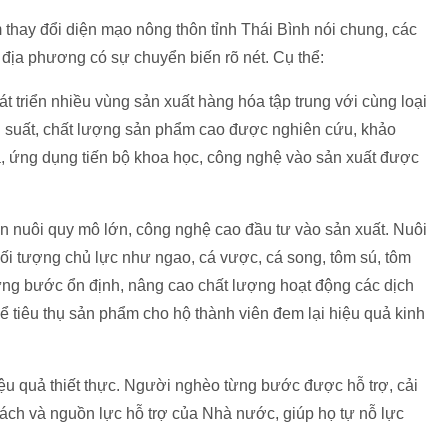
thay đổi diện mạo nông thôn tỉnh Thái Bình nói chung, các
địa phương có sự chuyển biến rõ nét. Cụ thể:
t triển nhiều vùng sản xuất hàng hóa tập trung với cùng loại
g suất, chất lượng sản phẩm cao được nghiên cứu, khảo
, ứng dụng tiến bộ khoa học, công nghệ vào sản xuất được
ăn nuôi quy mô lớn, công nghệ cao đầu tư vào sản xuất. Nuôi
đối tượng chủ lực như ngao, cá vược, cá song, tôm sú, tôm
ừng bước ổn định, nâng cao chất lượng hoạt động các dịch
để tiêu thụ sản phẩm cho hộ thành viên đem lại hiệu quả kinh
ệu quả thiết thực. Người nghèo từng bước được hỗ trợ, cải
 sách và nguồn lực hỗ trợ của Nhà nước, giúp họ tự nỗ lực