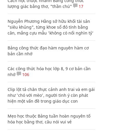
Cách học thuộc nhanh Bảng công thức
lượng giác bằng thơ, "thần chú"
17
Nguyễn Phương Hằng sở hữu khối tài sản
"siêu khủng", từng khoe sổ đỏ tính bằng
cân, mắng cựu mẫu 'không có nổi nghìn tỷ'
Bảng công thức đạo hàm nguyên hàm cơ
bản cần nhớ
Các công thức hóa học lớp 8, 9 cơ bản cần
nhớ
106
Clip lột tả chân thực cảnh anh trai và em gái
như 'chó với mèo', người tinh ý còn phát
hiện một vấn đề trong giáo dục con
Mẹo học thuộc Bảng tuần hoàn nguyên tố
hóa học bằng thơ, câu nói vui vẻ