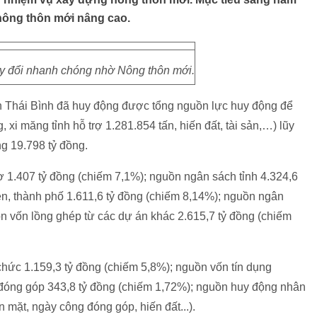
ã nông thôn mới nâng cao.
ay đổi nhanh chóng nhờ Nông thôn mới.
h Thái Bình đã huy động được tổng nguồn lực huy động để
xi măng tỉnh hỗ trợ 1.281.854 tấn, hiến đất, tài sản,…) lũy
g 19.798 tỷ đồng.
 1.407 tỷ đồng (chiếm 7,1%); nguồn ngân sách tỉnh 4.324,6
n, thành phố 1.611,6 tỷ đồng (chiếm 8,14%); nguồn ngân
n vốn lồng ghép từ các dự án khác 2.615,7 tỷ đồng (chiếm
hức 1.159,3 tỷ đồng (chiếm 5,8%); nguồn vốn tín dụng
 đóng góp 343,8 tỷ đồng (chiếm 1,72%); nguồn huy động nhân
 mặt, ngày công đóng góp, hiến đất...).