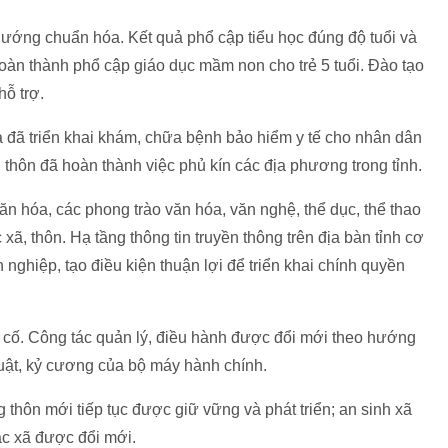
hướng chuẩn hóa. Kết quả phổ cập tiểu học đúng độ tuổi và
oàn thành phổ cập giáo dục mầm non cho trẻ 5 tuổi. Đào tạo
ỗ trợ.
à đã triển khai khám, chữa bệnh bảo hiểm y tế cho nhân dân
 thôn đã hoàn thành việc phủ kín các địa phương trong tỉnh.
văn hóa, các phong trào văn hóa, văn nghệ, thể dục, thể thao
 xã, thôn. Hạ tầng thông tin truyền thông trên địa bàn tỉnh cơ
ghiệp, tạo điều kiện thuận lợi để triển khai chính quyền
g cố. Công tác quản lý, điều hành được đổi mới theo hướng
luật, kỷ cương của bộ máy hành chính.
hôn mới tiếp tục được giữ vững và phát triển; an sinh xã
c xã được đổi mới.