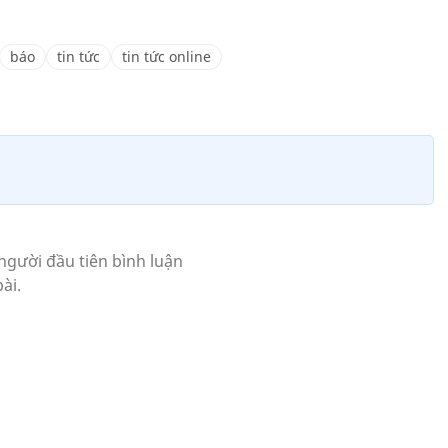
báo
tin tức
tin tức online