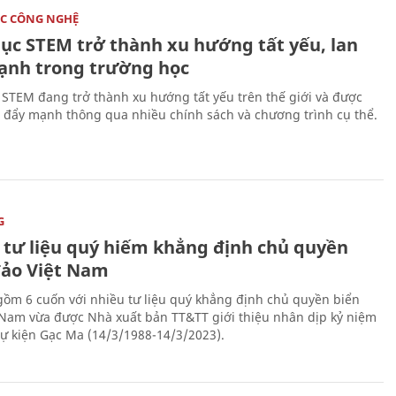
C CÔNG NGHỆ
dục STEM trở thành xu hướng tất yếu, lan
ạnh trong trường học
 STEM đang trở thành xu hướng tất yếu trên thế giới và được
 đẩy mạnh thông qua nhiều chính sách và chương trình cụ thể.
G
 tư liệu quý hiếm khẳng định chủ quyền
đảo Việt Nam
gồm 6 cuốn với nhiều tư liệu quý khẳng định chủ quyền biển
 Nam vừa được Nhà xuất bản TT&TT giới thiệu nhân dịp kỷ niệm
ự kiện Gạc Ma (14/3/1988-14/3/2023).