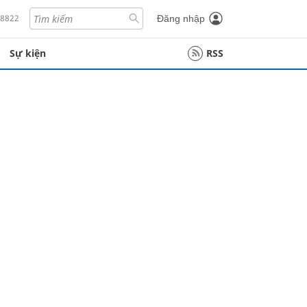
18822
Đăng nhập
Sự kiện
RSS