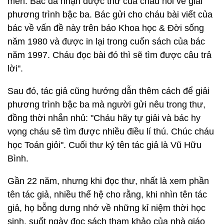
mến. Bác đã nhận được thư của cháu hỏi về giải
phương trình bậc ba. Bác gửi cho cháu bài viết của
bác về vấn đề này trên báo Khoa học & Đời sống
năm 1980 và được in lại trong cuốn sách của bác
năm 1997. Cháu đọc bài đó thì sẽ tìm được câu trả
lời".
Sau đó, tác giả cũng hướng dẫn thêm cách để giải
phương trình bậc ba mà người gửi nêu trong thư,
đồng thời nhắn nhủ: "Cháu hãy tự giải và bác hy
vọng cháu sẽ tìm được nhiều điều lí thú. Chúc cháu
học Toán giỏi". Cuối thư ký tên tác giả là Vũ Hữu
Bình.
Gần 22 năm, nhưng khi đọc thư, nhất là xem phần
tên tác giả, nhiều thế hệ cho rằng, khi nhìn tên tác
giả, họ bỗng dưng nhớ về những kỉ niệm thời học
sinh, suốt ngày đọc sách tham khảo của nhà giáo