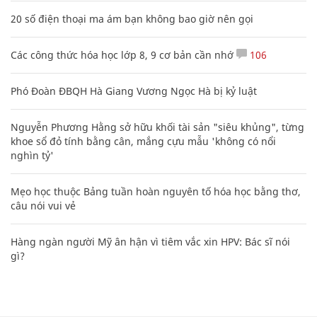
20 số điện thoại ma ám bạn không bao giờ nên gọi
Các công thức hóa học lớp 8, 9 cơ bản cần nhớ
106
Phó Đoàn ĐBQH Hà Giang Vương Ngọc Hà bị kỷ luật
Nguyễn Phương Hằng sở hữu khối tài sản "siêu khủng", từng
khoe sổ đỏ tính bằng cân, mắng cựu mẫu 'không có nổi
nghìn tỷ'
Mẹo học thuộc Bảng tuần hoàn nguyên tố hóa học bằng thơ,
câu nói vui vẻ
Hàng ngàn người Mỹ ân hận vì tiêm vắc xin HPV: Bác sĩ nói
gì?