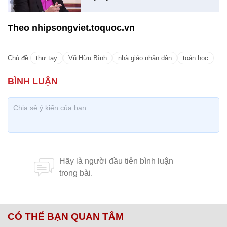
Theo nhipsongviet.toquoc.vn
Chủ đề:
thư tay
Vũ Hữu Bình
nhà giáo nhân dân
toán học
CÓ THỂ BẠN QUAN TÂM