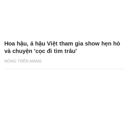
Hoa hậu, á hậu Việt tham gia show hẹn hò
và chuyện 'cọc đi tìm trâu'
NÓNG TRÊN MẠNG