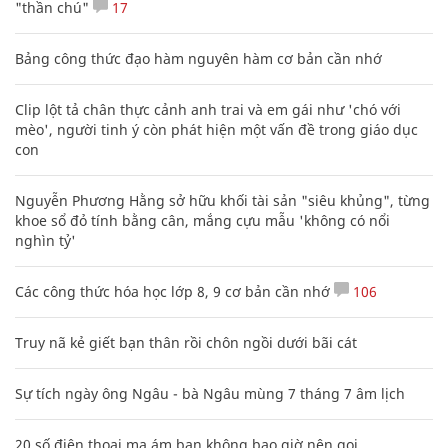
"thần chú"
17
Bảng công thức đạo hàm nguyên hàm cơ bản cần nhớ
Clip lột tả chân thực cảnh anh trai và em gái như 'chó với
mèo', người tinh ý còn phát hiện một vấn đề trong giáo dục
con
Nguyễn Phương Hằng sở hữu khối tài sản "siêu khủng", từng
khoe sổ đỏ tính bằng cân, mắng cựu mẫu 'không có nổi
nghìn tỷ'
Các công thức hóa học lớp 8, 9 cơ bản cần nhớ
106
Truy nã kẻ giết bạn thân rồi chôn ngồi dưới bãi cát
Sự tích ngày ông Ngâu - bà Ngâu mùng 7 tháng 7 âm lịch
20 số điện thoại ma ám bạn không bao giờ nên gọi