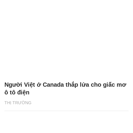
Người Việt ở Canada thắp lửa cho giấc mơ
ô tô điện
THỊ TRƯỜNG