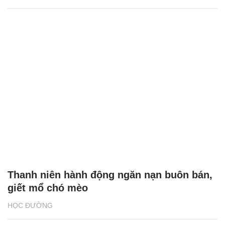
Thanh niên hành động ngăn nạn buôn bán,
giết mổ chó mèo
HỌC ĐƯỜNG