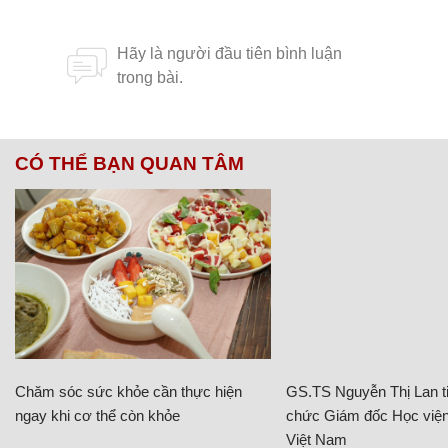
CÓ THỂ BẠN QUAN TÂM
Chăm sóc sức khỏe cần thực hiện
GS.TS Nguyễn Thị Lan ti
ngay khi cơ thể còn khỏe
chức Giám đốc Học viện
Việt Nam