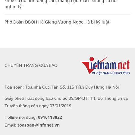
khoe sổ đỏ tính bằng cân, mắng cựu mẫu 'không có nổi
nghìn tỷ'
Phó Đoàn ĐBQH Hà Giang Vương Ngọc Hà bị kỷ luật
CHUYÊN TRANG CỦA BÁO
Tòa soạn: Tòa nhà Cục Tần Số, 115 Trần Duy Hưng Hà Nội
Giấy phép hoạt động báo chí: Số 09/GP-BTTTT, Bộ Thông tin và
Truyền thông cấp ngày 07/01/2019.
0916118822
Hotline nội dung:
toasoan@infonet.vn
Email: