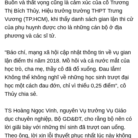
Buồn và thất vọng cũng là cảm xúc của cô Trương
Thị Bích Thủy, Hiệu trưởng trường THPT Trưng
Vương (TP.HCM), khi thấy danh sách gian lận thi cử
của phụ huynh được cho là những cán bộ ở địa
phương và các sĩ tử.
"Báo chí, mạng xã hội cập nhật thông tin về vụ gian
lận điểm thi năm 2018. Mồ hôi và cả nước mắt của
học trò, cha mẹ, thầy cô đã đổ xuống. Đau lắm!
Không thể không nghĩ về những học sinh trượt đại
học một cách đau đớn, chỉ vì thiếu 0,25 điểm", cô
Thủy chia sẻ.
TS Hoàng Ngọc Vinh, nguyên Vụ trưởng Vụ Giáo
dục chuyên nghiệp, Bộ GD&ĐT, cho rằng bộ nên có
lời giãi bày với những thí sinh đã trượt oan uổng.
Theo ông, lời xin lỗi thuyết phục nhất lúc này không