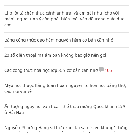
Clip lột tả chân thực cảnh anh trai và em gái như 'chó với
mèo', người tinh ý còn phát hiện một vấn đề trong giáo dục
con
Bảng công thức đạo hàm nguyên hàm cơ bản cần nhớ
20 số điện thoại ma ám bạn không bao giờ nên gọi
Các công thức hóa học lớp 8, 9 cơ bản cần nhớ
106
Mẹo học thuộc Bảng tuần hoàn nguyên tố hóa học bằng thơ,
câu nói vui vẻ
Ấn tượng ngày hội văn hóa - thể thao mừng Quốc khánh 2/9
ở Hải Hậu
Nguyễn Phương Hằng sở hữu khối tài sản "siêu khủng", từng