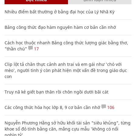
Nhiều điểm bất thường ở bằng đại học của Lý Nhã Kỳ
Bảng công thức đạo hàm nguyên hàm cơ bản cần nhớ
Cách học thuộc nhanh Bảng công thức lượng giác bằng thơ,
"thần chú"
17
Clip lột tả chân thực cảnh anh trai và em gái như 'chó với
mèo', người tinh ý còn phát hiện một vấn đề trong giáo dục
con
Truy nã kẻ giết bạn thân rồi chôn ngồi dưới bãi cát
Các công thức hóa học lớp 8, 9 cơ bản cần nhớ
106
Nguyễn Phương Hằng sở hữu khối tài sản "siêu khủng", từng
khoe sổ đỏ tính bằng cân, mắng cựu mẫu 'không có nổi
nghìn tỷ'