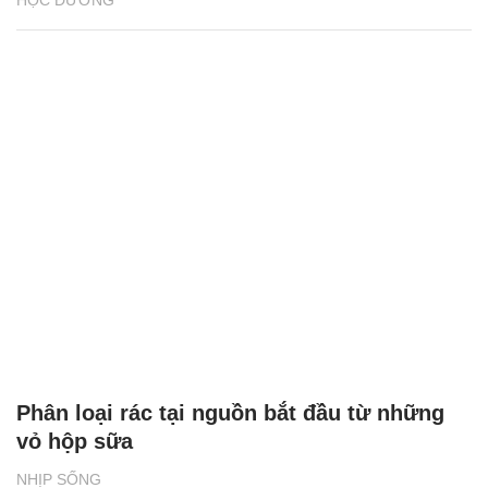
Phân loại rác tại nguồn bắt đầu từ những
vỏ hộp sữa
NHỊP SỐNG