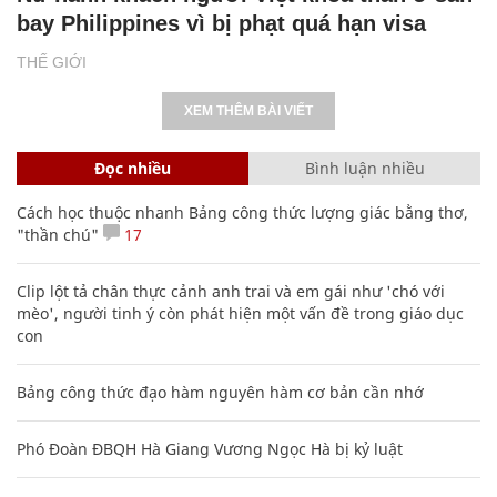
bay Philippines vì bị phạt quá hạn visa
THẾ GIỚI
XEM THÊM BÀI VIẾT
Đọc nhiều
Bình luận nhiều
Cách học thuộc nhanh Bảng công thức lượng giác bằng thơ,
"thần chú"
17
Clip lột tả chân thực cảnh anh trai và em gái như 'chó với
mèo', người tinh ý còn phát hiện một vấn đề trong giáo dục
con
Bảng công thức đạo hàm nguyên hàm cơ bản cần nhớ
Phó Đoàn ĐBQH Hà Giang Vương Ngọc Hà bị kỷ luật