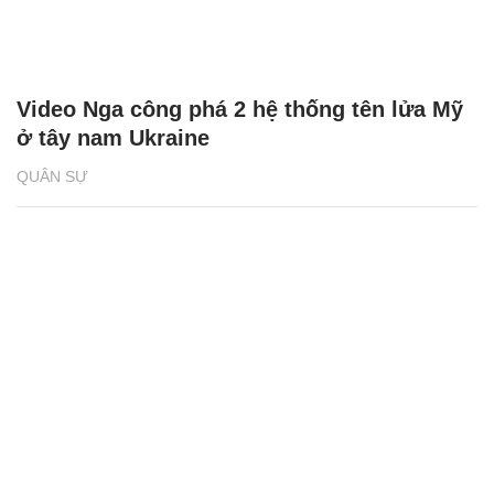
Video Nga công phá 2 hệ thống tên lửa Mỹ
ở tây nam Ukraine
QUÂN SỰ