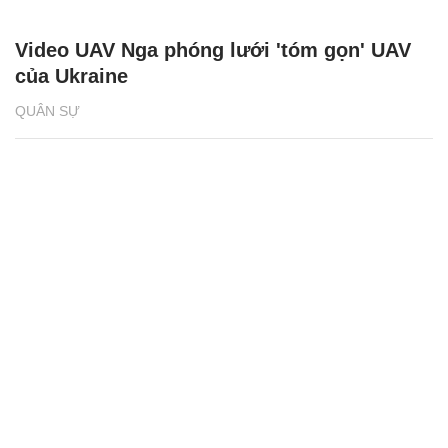
Video UAV Nga phóng lưới 'tóm gọn' UAV
của Ukraine
QUÂN SỰ