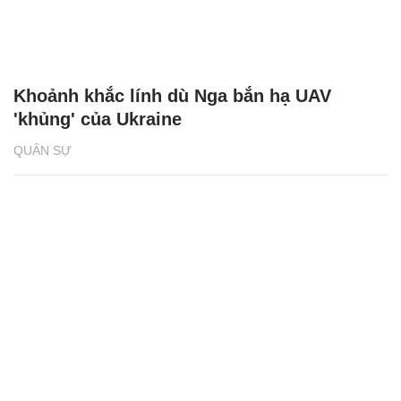
Khoảnh khắc lính dù Nga bắn hạ UAV
'khủng' của Ukraine
QUÂN SỰ