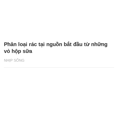
Phân loại rác tại nguồn bắt đầu từ những
vỏ hộp sữa
NHỊP SỐNG