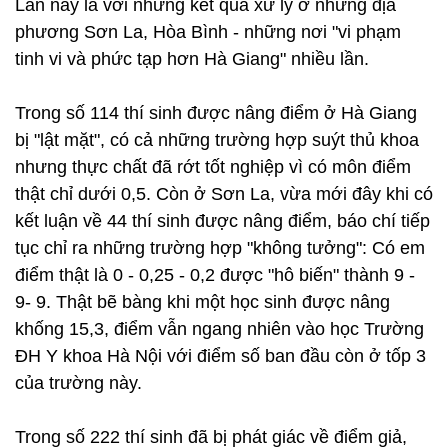
Lần này là với những kết quả xử lý ở những địa
phương Sơn La, Hòa Bình - những nơi "vi phạm
tinh vi và phức tạp hơn Hà Giang" nhiều lần.
Trong số 114 thí sinh được nâng điểm ở Hà Giang
bị "lật mặt", có cả những trường hợp suýt thủ khoa
nhưng thực chất đã rớt tốt nghiệp vì có môn điểm
thật chỉ dưới 0,5. Còn ở Sơn La, vừa mới đây khi có
kết luận về 44 thí sinh được nâng điểm, báo chí tiếp
tục chỉ ra những trường hợp "không tưởng": Có em
điểm thật là 0 - 0,25 - 0,2 được "hô biến" thành 9 -
9- 9. Thật bẽ bàng khi một học sinh được nâng
khống 15,3, điểm vẫn ngang nhiên vào học Trường
ĐH Y khoa Hà Nội với điểm số ban đầu còn ở tốp 3
của trường này.
Trong số 222 thí sinh đã bị phát giác về điểm giả,