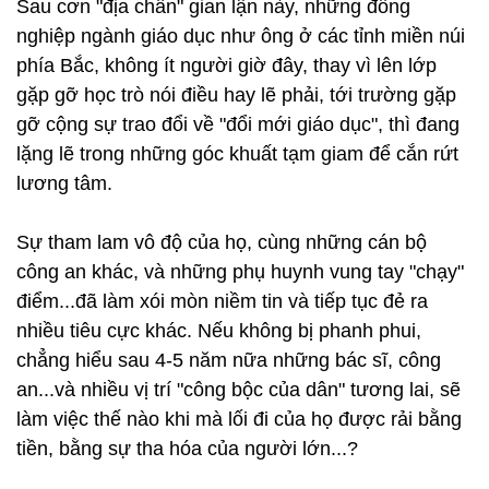
Sau cơn "địa chấn" gian lận này, những đồng
nghiệp ngành giáo dục như ông ở các tỉnh miền núi
phía Bắc, không ít người giờ đây, thay vì lên lớp
gặp gỡ học trò nói điều hay lẽ phải, tới trường gặp
gỡ cộng sự trao đổi về "đổi mới giáo dục", thì đang
lặng lẽ trong những góc khuất tạm giam để cắn rứt
lương tâm.
Sự tham lam vô độ của họ, cùng những cán bộ
công an khác, và những phụ huynh vung tay "chạy"
điểm...đã làm xói mòn niềm tin và tiếp tục đẻ ra
nhiều tiêu cực khác. Nếu không bị phanh phui,
chẳng hiểu sau 4-5 năm nữa những bác sĩ, công
an...và nhiều vị trí "công bộc của dân" tương lai, sẽ
làm việc thế nào khi mà lối đi của họ được rải bằng
tiền, bằng sự tha hóa của người lớn...?