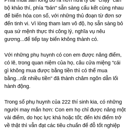
Phía mua sẵn lòng bỏ ra hơn nửa tỷ để "chạy" cán
bộ khảo thí, phía "bán" sẵn sàng cấu kết cùng nhau
để biến hóa con số, với những thủ đoạn từ đơn sơ
đến tinh vi. Vì lòng tham lam vô độ, họ sẵn sàng bỏ
qua sứ mệnh thực thi công lý, nghĩa vụ nêu
gương...để tiếp tay biến không thành có.
Với những phụ huynh có con em được nâng điểm,
có lẽ, trong quan niệm của họ, câu cửa miệng "cái
gì không mua được bằng tiền thì có thể mua
bằng...rất nhiều tiền" đã thành châm ngôn dẫn lối
hành động.
Trong số phụ huynh của 222 thí sinh kia, có những
người may mắn hơn: Con em họ chỉ được nâng một
vài điểm, do học lực khá hoặc tốt; đến khi điểm trở
về thật thì vẫn đạt các tiêu chuẩn để đỗ tốt nghiệp