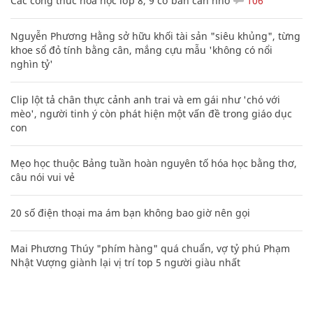
Các công thức hóa học lớp 8, 9 cơ bản cần nhớ
106
Nguyễn Phương Hằng sở hữu khối tài sản "siêu khủng", từng
khoe sổ đỏ tính bằng cân, mắng cựu mẫu 'không có nổi
nghìn tỷ'
Clip lột tả chân thực cảnh anh trai và em gái như 'chó với
mèo', người tinh ý còn phát hiện một vấn đề trong giáo dục
con
Mẹo học thuộc Bảng tuần hoàn nguyên tố hóa học bằng thơ,
câu nói vui vẻ
20 số điện thoại ma ám bạn không bao giờ nên gọi
Mai Phương Thúy "phím hàng" quá chuẩn, vợ tỷ phú Phạm
Nhật Vượng giành lại vị trí top 5 người giàu nhất