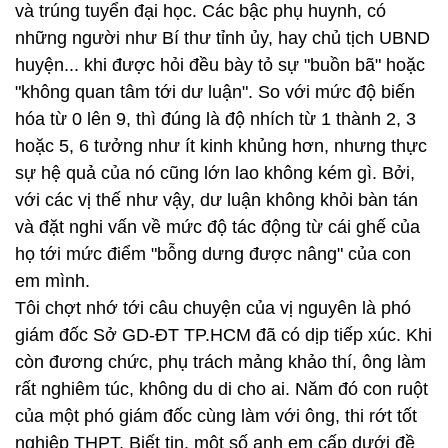
và trúng tuyển đại học. Các bậc phụ huynh, có
những người như Bí thư tỉnh ủy, hay chủ tịch UBND
huyện... khi được hỏi đều bày tỏ sự "buồn bã" hoặc
"không quan tâm tới dư luận". So với mức độ biến
hóa từ 0 lên 9, thì đúng là độ nhích từ 1 thành 2, 3
hoặc 5, 6 tưởng như ít kinh khủng hơn, nhưng thực
sự hệ quả của nó cũng lớn lao không kém gì. Bởi,
với các vị thế như vậy, dư luận không khỏi bàn tán
và đặt nghi vấn về mức độ tác động từ cái ghế của
họ tới mức điểm "bỗng dưng được nâng" của con
em mình.
Tôi chợt nhớ tới câu chuyện của vị nguyên là phó
giám đốc Sở GD-ĐT TP.HCM đã có dịp tiếp xúc. Khi
còn đương chức, phụ trách mảng khảo thí, ông làm
rất nghiêm túc, không du di cho ai. Năm đó con ruột
của một phó giám đốc cùng làm với ông, thi rớt tốt
nghiệp THPT. Biết tin, một số anh em cấp dưới đề