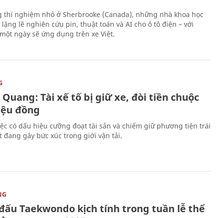
 thí nghiệm nhỏ ở Sherbrooke (Canada), những nhà khoa học
lặng lẽ nghiên cứu pin, thuật toán và AI cho ô tô điện – với
 một ngày sẽ ứng dụng trên xe Việt.
G
Quang: Tài xế tố bị giữ xe, đòi tiền chuộc
riệu đồng
iệc có dấu hiệu cưỡng đoạt tài sản và chiếm giữ phương tiện trái
t đang gây bức xúc trong giới vận tải.
NG
 đấu Taekwondo kịch tính trong tuần lễ thể