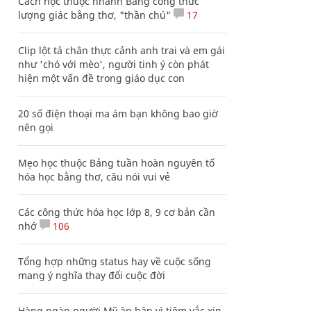
Cách học thuộc nhanh Bảng công thức
lượng giác bằng thơ, "thần chú"
17
Clip lột tả chân thực cảnh anh trai và em gái
như 'chó với mèo', người tinh ý còn phát
hiện một vấn đề trong giáo dục con
20 số điện thoại ma ám bạn không bao giờ
nên gọi
Mẹo học thuộc Bảng tuần hoàn nguyên tố
hóa học bằng thơ, câu nói vui vẻ
Các công thức hóa học lớp 8, 9 cơ bản cần
nhớ
106
Tổng hợp những status hay về cuộc sống
mang ý nghĩa thay đổi cuộc đời
Hàng ngàn người Mỹ ân hận vì tiêm vắc xin