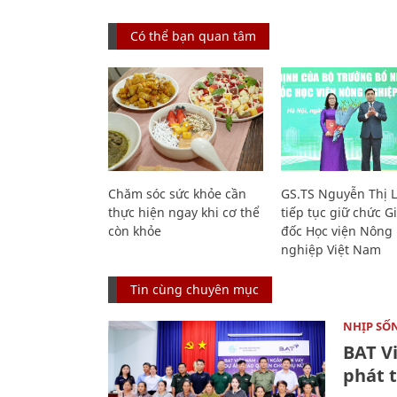
Có thể bạn quan tâm
Chăm sóc sức khỏe cần
GS.TS Nguyễn Thị 
thực hiện ngay khi cơ thể
tiếp tục giữ chức 
còn khỏe
đốc Học viện Nông
nghiệp Việt Nam
Tin cùng chuyên mục
NHỊP SỐ
BAT V
phát t