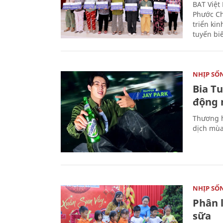
BAT Việt
Phước Ch
triển ki
tuyến bi
NHỊP SỐ
Bia T
động 
Thương h
dịch mùa
NHỊP SỐ
Phân 
sữa