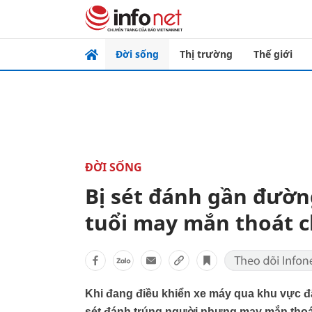
Đời sống
Thị trường
Thế giới
ĐỜI SỐNG
Bị sét đánh gần đường
tuổi may mắn thoát c
Khi đang điều khiển xe máy qua khu vực đậ
sét đánh trúng người nhưng may mắn thoá