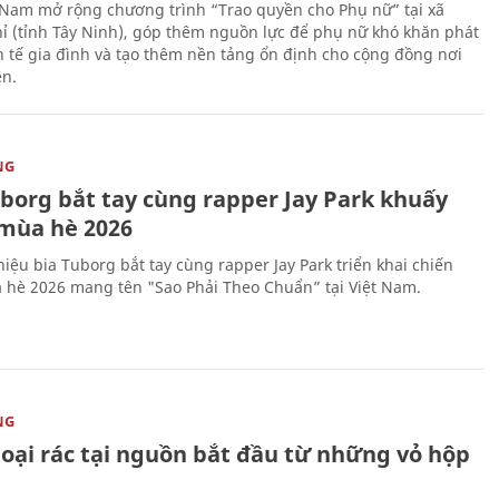
 Nam mở rộng chương trình “Trao quyền cho Phụ nữ” tại xã
ỉ (tỉnh Tây Ninh), góp thêm nguồn lực để phụ nữ khó khăn phát
nh tế gia đình và tạo thêm nền tảng ổn định cho cộng đồng nơi
ên.
NG
uborg bắt tay cùng rapper Jay Park khuấy
mùa hè 2026
iệu bia Tuborg bắt tay cùng rapper Jay Park triển khai chiến
 hè 2026 mang tên "Sao Phải Theo Chuẩn” tại Việt Nam.
NG
loại rác tại nguồn bắt đầu từ những vỏ hộp