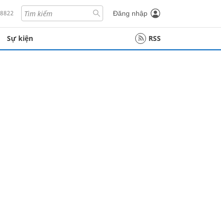
18822
Đăng nhập
Sự kiện
RSS