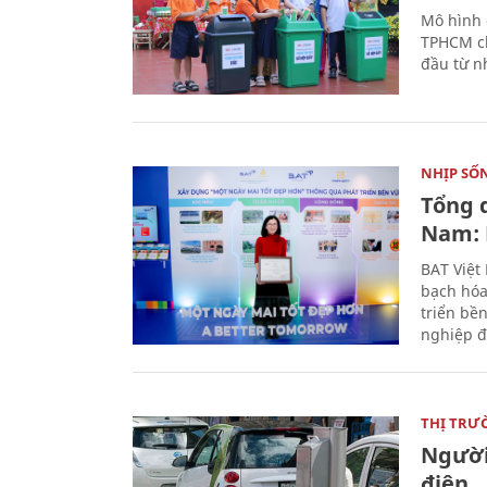
Mô hình 
TPHCM ch
đầu từ n
NHỊP SỐ
Tổng 
Nam: 
BAT Việt
bạch hóa
triển bề
nghiệp đ
THỊ TRƯ
Người
điện