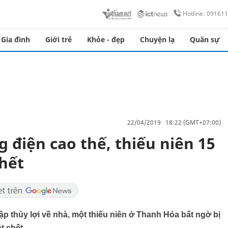
Hotline: 09161
Gia đình
Giới trẻ
Khỏe - đẹp
Chuyện lạ
Quân sự
22/04/2019 18:22 (GMT+07:00)
 điện cao thế, thiếu niên 15
hết
p thủy lợi về nhà, một thiếu niên ở Thanh Hóa bất ngờ bị
t chết.