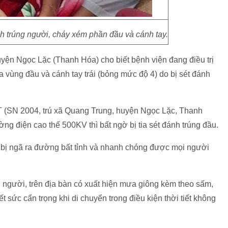
ánh trúng người, cháy xém phần đầu và cánh tay.
uyện Ngọc Lặc (Thanh Hóa) cho biết bệnh viện đang điều trị
a vùng đầu và cánh tay trái (bỏng mức độ 4) do bị sét đánh
 T (SN 2004, trú xã Quang Trung, huyện Ngọc Lặc, Thanh
ng điện cao thế 500KV thì bất ngờ bị tia sét đánh trúng đầu.
hỉ bị ngã ra đường bất tỉnh và nhanh chóng được mọi người
ng người, trên địa bàn có xuất hiện mưa giông kèm theo sấm,
 sức cẩn trọng khi di chuyển trong điều kiện thời tiết không