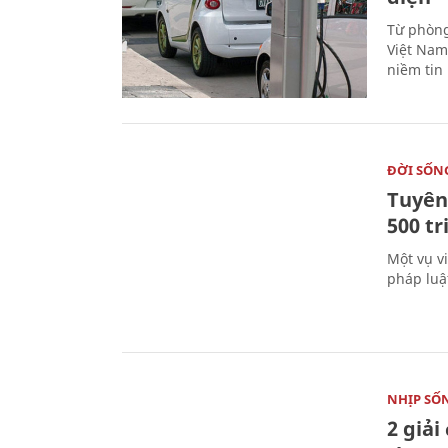
Từ phòng
Việt Nam 
niềm tin
ĐỜI SỐN
Tuyên 
500 t
Một vụ v
pháp luậ
NHỊP SỐ
2 giải