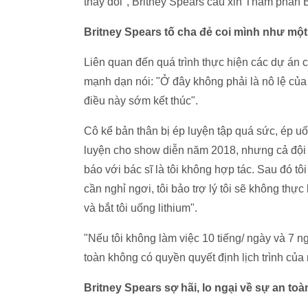
thay đổi", Britney Spears cầu xin Thẩm phán
Britney Spears tố cha đẻ coi mình như một 
Liên quan đến quá trình thực hiện các dự án c
mạnh dạn nói: "Ở đây không phải là nô lệ củ
điều này sớm kết thúc".
Cô kể bản thân bị ép luyện tập quá sức, ép uốn
luyện cho show diễn năm 2018, nhưng cả đội qu
báo với bác sĩ là tôi không hợp tác. Sau đó tô
cần nghỉ ngơi, tôi bảo trợ lý tôi sẽ không thực
và bắt tôi uống lithium".
"Nếu tôi không làm việc 10 tiếng/ ngày và 7 ng
toàn không có quyền quyết định lịch trình của
Britney Spears sợ hãi, lo ngại về sự an to