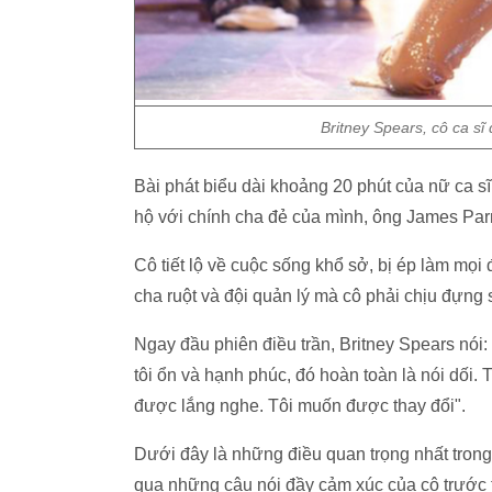
Britney Spears, cô ca s
Bài phát biểu dài khoảng 20 phút của nữ ca s
hộ với chính cha đẻ của mình, ông James Parn
Cô tiết lộ về cuộc sống khổ sở, bị ép làm mọ
cha ruột và đội quản lý mà cô phải chịu đựng
Ngay đầu phiên điều trần, Britney Spears nói: "
tôi ổn và hạnh phúc, đó hoàn toàn là nói dối.
được lắng nghe. Tôi muốn được thay đổi".
Dưới đây là những điều quan trọng nhất trong
qua những câu nói đầy cảm xúc của cô trước 