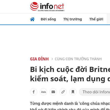
Đời sống
Thị trường
Thế giới
GIA ĐÌNH
CÙNG CON TRƯỞNG THÀNH
Bi kịch cuộc đời Britn
kiểm soát, lạm dụng
Từng được mệnh danh là 'công chúa nhạc P
khổ sở đi kiện chính cha đẻ của mình để th