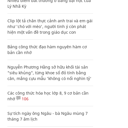
Nhiều điểm bất thường ở bằng đại học của
Lý Nhã Kỳ
Clip lột tả chân thực cảnh anh trai và em gái
như 'chó với mèo', người tinh ý còn phát
hiện một vấn đề trong giáo dục con
Bảng công thức đạo hàm nguyên hàm cơ
bản cần nhớ
Nguyễn Phương Hằng sở hữu khối tài sản
"siêu khủng", từng khoe sổ đỏ tính bằng
cân, mắng cựu mẫu 'không có nổi nghìn tỷ'
Các công thức hóa học lớp 8, 9 cơ bản cần
nhớ
106
Sự tích ngày ông Ngâu - bà Ngâu mùng 7
tháng 7 âm lịch