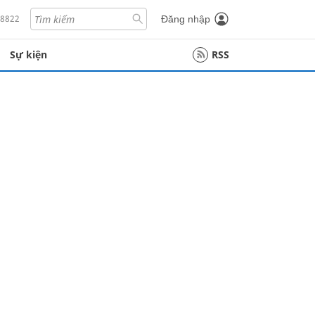
18822
Đăng nhập
Sự kiện
RSS