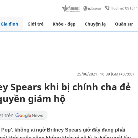
Hotline: 09161
Gia đình
Giới trẻ
Khỏe - đẹp
Chuyện lạ
Quân sự
25/06/2021 10:09 (GMT+07:00)
ey Spears khi bị chính cha đẻ
 quyền giám hộ
op', không ai ngờ Britney Spears giờ đây đang phải
oát khỏi cuộc sống không khác gì nô lệ, bị kiểm soát tận