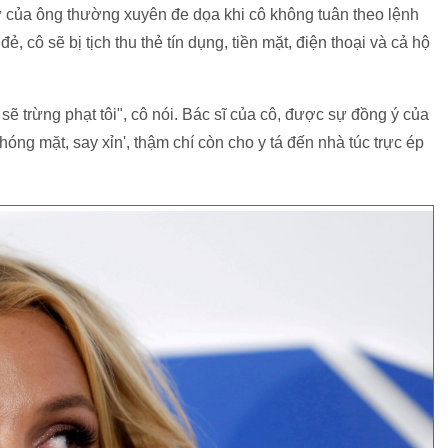
ự của ông thường xuyên đe dọa khi cô không tuân theo lệnh
ẻ, cô sẽ bị tịch thu thẻ tín dụng, tiền mặt, điện thoại và cả hộ
 sẽ trừng phạt tôi", cô nói. Bác sĩ của cô, được sự đồng ý của
óng mặt, say xỉn', thậm chí còn cho y tá đến nhà túc trực ép