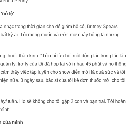
 Brenda Penny.
'nô lệ'
a nhạc trong thời gian cha đẻ giám hộ cô, Britney Spears
a bất kỳ ai. Tôi mong muốn và ước mơ cháy bỏng là những
g thuốc thần kinh. "Tôi chỉ từ chối một động tác trong lúc tập
ản lý, trợ lý của tôi đã họp lại với nhau 45 phút và họ thông
i cảm thấy việc tập luyện cho show diễn mới là quá sức và tôi
 hiện nữa. 3 ngày sau, bác sĩ của tôi kê đơn thuốc mới cho tôi,
ày/ tuần. Họ sẽ không cho tôi gặp 2 con và bạn trai. Tôi hoàn
 mình".
àn của mình