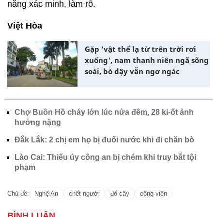
năng xác minh, làm rõ.
Việt Hòa
Gặp 'vật thể lạ từ trên trời rơi
xuống', nam thanh niên ngã sõng
soài, bò dậy vẫn ngơ ngác
Chợ Buôn Hồ cháy lớn lúc nửa đêm, 28 ki-ốt ảnh
hưởng nặng
Đắk Lắk: 2 chị em họ bị đuối nước khi đi chăn bò
Lào Cai: Thiếu úy công an bị chém khi truy bắt tội
phạm
Chủ đề:
Nghệ An
chết người
đổ cây
công viên