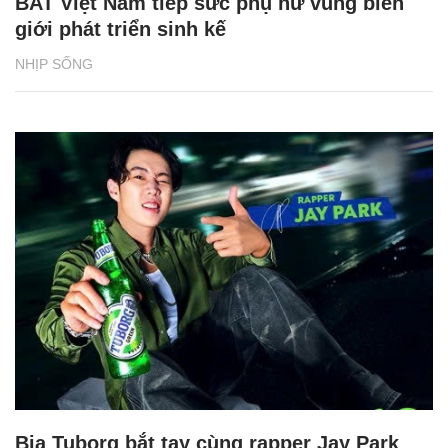
BAT Việt Nam tiếp sức phụ nữ vùng biên
giới phát triển sinh kế
NHỊP SỐNG
Bia Tuborg bắt tay cùng rapper Jay Park