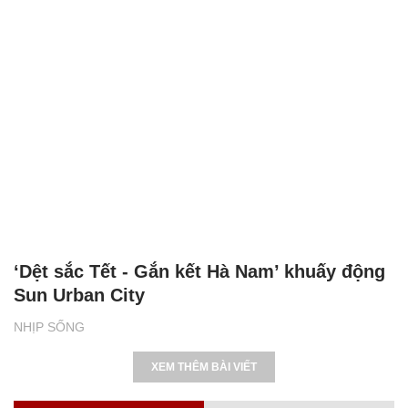
‘Dệt sắc Tết - Gắn kết Hà Nam’ khuấy động
Sun Urban City
NHỊP SỐNG
XEM THÊM BÀI VIẾT