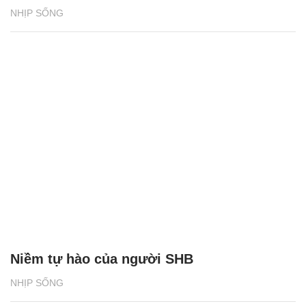
NHỊP SỐNG
Niềm tự hào của người SHB
NHỊP SỐNG