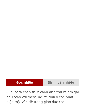
Đọc nhiều
Bình luận nhiều
Clip lột tả chân thực cảnh anh trai và em gái
như 'chó với mèo', người tinh ý còn phát
hiện một vấn đề trong giáo dục con