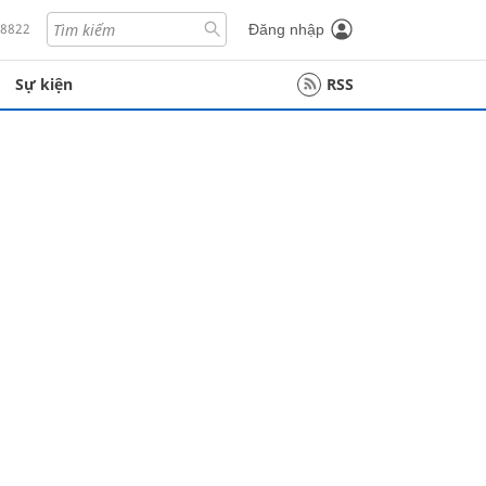
18822
Đăng nhập
Sự kiện
RSS