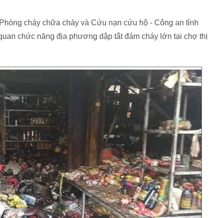
t Phòng cháy chữa cháy và Cứu nạn cứu hộ - Công an tỉnh
quan chức năng địa phương dập tắt đám cháy lớn tại chợ thị