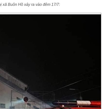
hị xã Buôn Hồ xảy ra vào đêm 17/7: