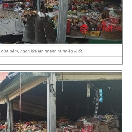
nửa đêm, ngọn lửa lan nhanh ra nhiều ki ốt.