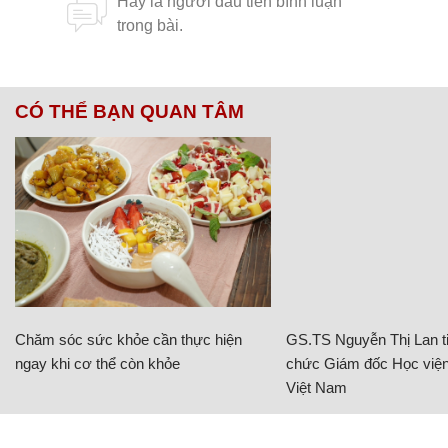
CÓ THỂ BẠN QUAN TÂM
Chăm sóc sức khỏe cần thực hiện
GS.TS Nguyễn Thị Lan ti
ngay khi cơ thể còn khỏe
chức Giám đốc Học viện
Việt Nam