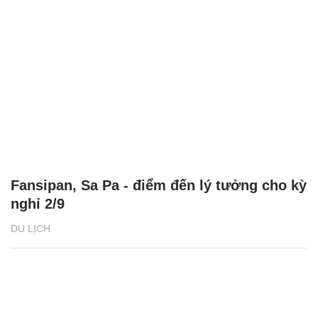
Fansipan, Sa Pa - điểm đến lý tưởng cho kỳ
nghỉ 2/9
DU LỊCH