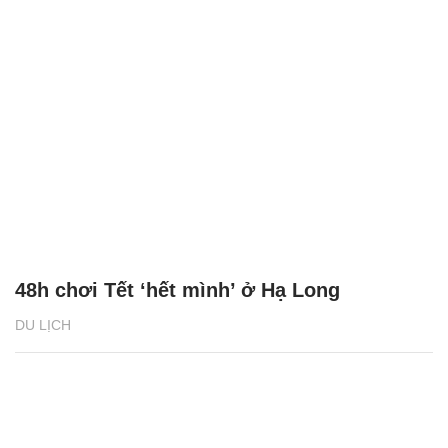
48h chơi Tết ‘hết mình’ ở Hạ Long
DU LỊCH