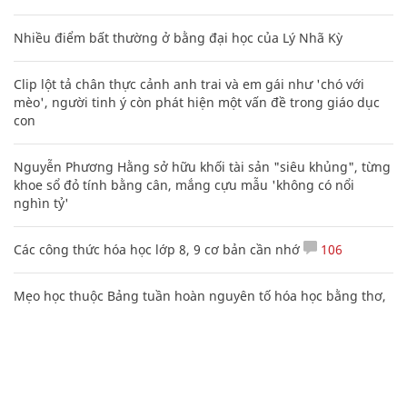
Nhiều điểm bất thường ở bằng đại học của Lý Nhã Kỳ
Clip lột tả chân thực cảnh anh trai và em gái như 'chó với
mèo', người tinh ý còn phát hiện một vấn đề trong giáo dục
con
Nguyễn Phương Hằng sở hữu khối tài sản "siêu khủng", từng
khoe sổ đỏ tính bằng cân, mắng cựu mẫu 'không có nổi
nghìn tỷ'
Các công thức hóa học lớp 8, 9 cơ bản cần nhớ
106
Mẹo học thuộc Bảng tuần hoàn nguyên tố hóa học bằng thơ,
câu nói vui vẻ
Sự tích ngày ông Ngâu - bà Ngâu mùng 7 tháng 7 âm lịch
Video: Cách quấn dây sạc điện thoại thành hình lò xo