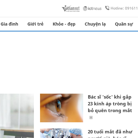
Hotline: 09161
Gia đình
Giới trẻ
Khỏe - đẹp
Chuyện lạ
Quân sự
Bác sĩ 'sốc' khi gắp
23 kính áp tròng bị
bỏ quên trong mắt
20 tuổi mắt đã như