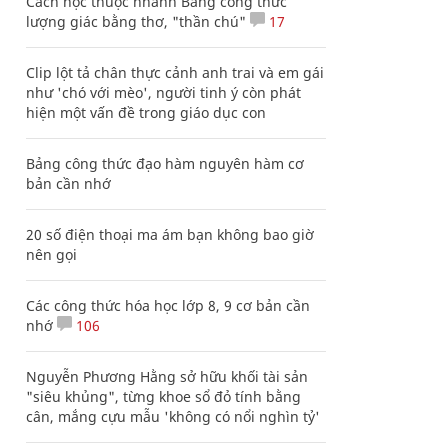
Cách học thuộc nhanh Bảng công thức
lượng giác bằng thơ, "thần chú"
17
Clip lột tả chân thực cảnh anh trai và em gái
như 'chó với mèo', người tinh ý còn phát
hiện một vấn đề trong giáo dục con
Bảng công thức đạo hàm nguyên hàm cơ
bản cần nhớ
20 số điện thoại ma ám bạn không bao giờ
nên gọi
Các công thức hóa học lớp 8, 9 cơ bản cần
nhớ
106
Nguyễn Phương Hằng sở hữu khối tài sản
"siêu khủng", từng khoe sổ đỏ tính bằng
cân, mắng cựu mẫu 'không có nổi nghìn tỷ'