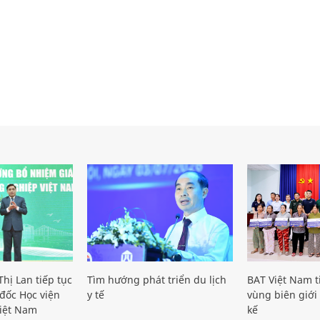
hị Lan tiếp tục
Tìm hướng phát triển du lịch
BAT Việt Nam t
đốc Học viện
y tế
vùng biên giới 
iệt Nam
kế