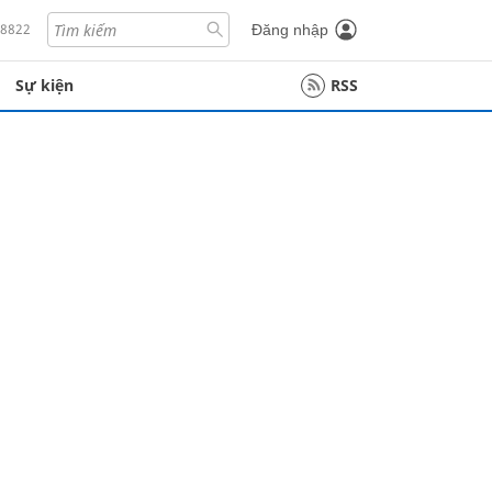
18822
Đăng nhập
Sự kiện
RSS