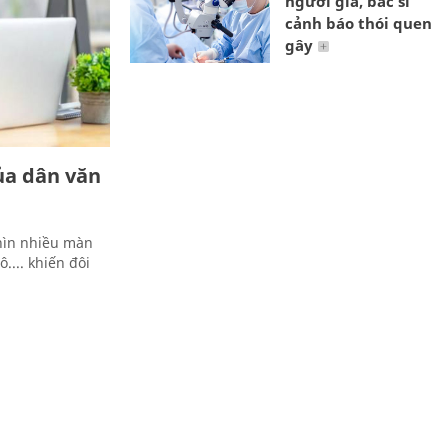
người già, bác sĩ
cảnh báo thói quen
gây
ủa dân văn
nhìn nhiều màn
.... khiến đôi