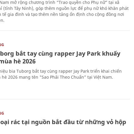
 Nam mở rộng chương trình “Trao quyền cho Phụ nữ” tại xã
ỉ (tỉnh Tây Ninh), góp thêm nguồn lực để phụ nữ khó khăn phát
nh tế gia đình và tạo thêm nền tảng ổn định cho cộng đồng nơi
ên.
NG
uborg bắt tay cùng rapper Jay Park khuấy
mùa hè 2026
iệu bia Tuborg bắt tay cùng rapper Jay Park triển khai chiến
 hè 2026 mang tên "Sao Phải Theo Chuẩn” tại Việt Nam.
NG
loại rác tại nguồn bắt đầu từ những vỏ hộp