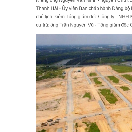
Riêng ông Nguyễn Văn Minh - nguyên Chủ tịch
Thanh Hải - Ủy viên Ban chấp hành Đảng bộ k
chủ tịch, kiêm Tổng giám đốc Công ty TNHH 
cư trú; ông Trần Nguyên Vũ - Tổng giám đốc C