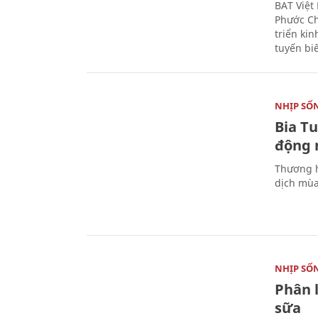
BAT Việt
Phước Ch
triển ki
tuyến bi
NHỊP SỐ
Bia T
động 
Thương h
dịch mùa
NHỊP SỐ
Phân 
sữa