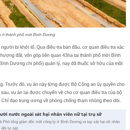
a ở thành phố mới Bình Dương
người bị khởi tố. Qua điều tra ban đầu, cơ quan điều tra xác
nhượng đất, vốn góp liên quan 43ha tại thành phố mới Bình
Bình Dương chi phối) quản lý, nay đã thuộc sở hữu của một
ộng. Trước đó, vụ án này từng được Bộ Công an ủy quyền cho
 sau, vụ án lại được chuyển về cho cơ quan điều tra của bộ
 Chỉ đạo trung ương về phòng chống tham nhũng theo dõi.
ời nước ngoài sát hại nhân viên nữ tại trụ sở
à Phó tổng giám đốc một công ty ở Bình Dương ra tay sát hại nữ nhân
 đòi tự sát.