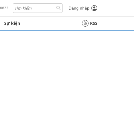
18822
Đăng nhập
Sự kiện
RSS