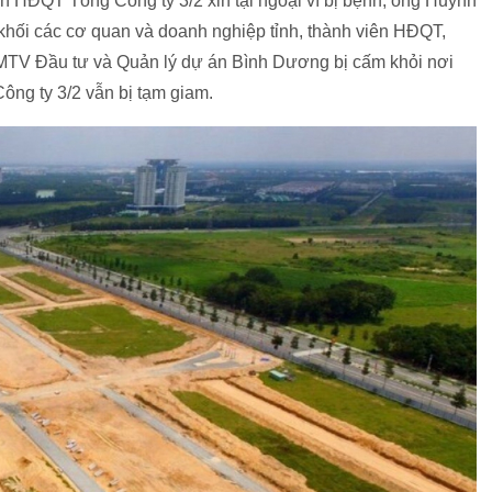
 HĐQT Tổng Công ty 3/2 xin tại ngoại vì bị bệnh; ông Huỳnh
hối các cơ quan và doanh nghiệp tỉnh, thành viên HĐQT,
MTV Đầu tư và Quản lý dự án Bình Dương bị cấm khỏi nơi
ông ty 3/2 vẫn bị tạm giam.