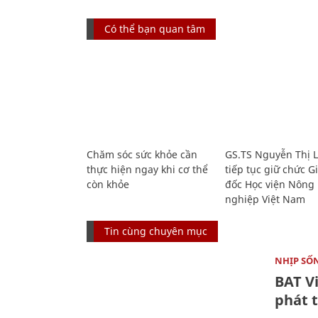
Có thể bạn quan tâm
Chăm sóc sức khỏe cần
GS.TS Nguyễn Thị 
thực hiện ngay khi cơ thể
tiếp tục giữ chức 
còn khỏe
đốc Học viện Nông
nghiệp Việt Nam
Tin cùng chuyên mục
NHỊP SỐ
BAT V
phát t