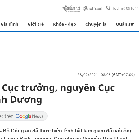
Hotline: 09161
Gia đình
Giới trẻ
Khỏe - đẹp
Chuyện lạ
Quân sự
28/02/2021 08:08 (GMT+07:00)
 Cục trưởng, nguyên Cục
ình Dương
)- Bộ Công an đã thực hiện lệnh bắt tạm giam đối với ông
õ Thanh Bình - nguyên Cục phó và Nguyễn Thái Thanh -