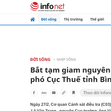
Đời sống
Thị trường
Thế giới
ĐỜI SỐNG
NHỊP SỐNG
Bắt tạm giam nguyên
phó Cục Thuế tỉnh B
Ngày 27/2, Cơ quan Cảnh sát điều tra (C03
Lê Văn Trang - nguyên Cục trưởng, ông V