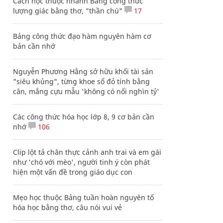
Cách học thuộc nhanh Bảng công thức
lượng giác bằng thơ, "thần chú"
17
Bảng công thức đạo hàm nguyên hàm cơ
bản cần nhớ
Nguyễn Phương Hằng sở hữu khối tài sản
"siêu khủng", từng khoe sổ đỏ tính bằng
cân, mắng cựu mẫu 'không có nổi nghìn tỷ'
Các công thức hóa học lớp 8, 9 cơ bản cần
nhớ
106
Clip lột tả chân thực cảnh anh trai và em gái
như 'chó với mèo', người tinh ý còn phát
hiện một vấn đề trong giáo dục con
Mẹo học thuộc Bảng tuần hoàn nguyên tố
hóa học bằng thơ, câu nói vui vẻ