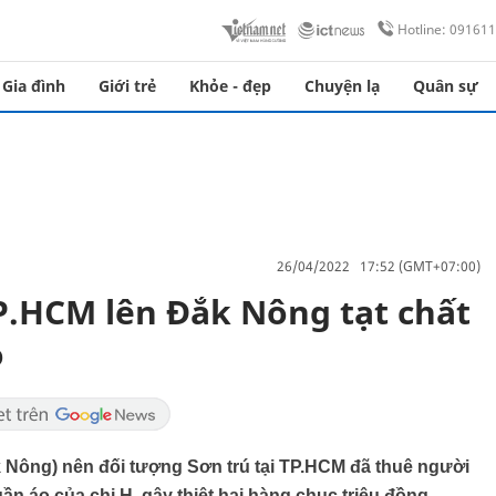
Hotline: 09161
Gia đình
Giới trẻ
Khỏe - đẹp
Chuyện lạ
Quân sự
26/04/2022 17:52 (GMT+07:00)
P.HCM lên Đắk Nông tạt chất
o
k Nông) nên đối tượng Sơn trú tại TP.HCM đã thuê người
n áo của chị H. gây thiệt hại hàng chục triệu đồng.