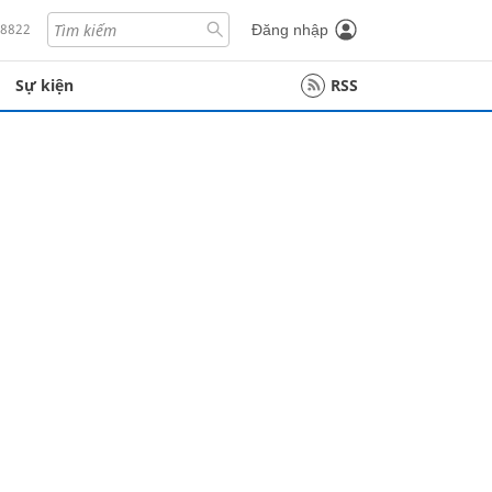
18822
Đăng nhập
Sự kiện
RSS