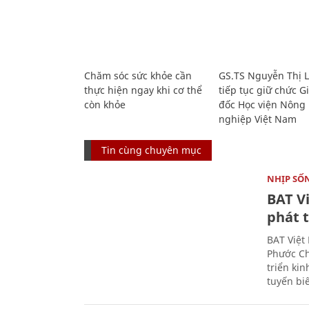
Chăm sóc sức khỏe cần
GS.TS Nguyễn Thị 
thực hiện ngay khi cơ thể
tiếp tục giữ chức 
còn khỏe
đốc Học viện Nông
nghiệp Việt Nam
Tin cùng chuyên mục
NHỊP SỐ
BAT V
phát t
BAT Việt
Phước Ch
triển ki
tuyến bi