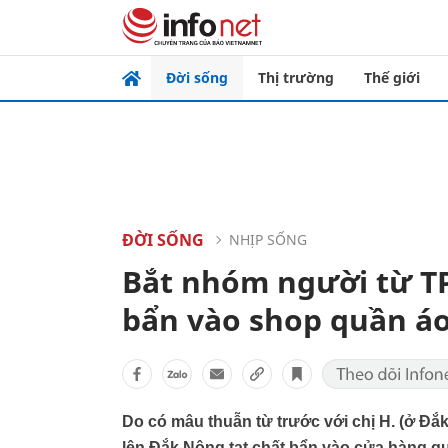
Đời sống
Thị trường
Thế giới
ĐỜI SỐNG
NHỊP SỐNG
Bắt nhóm người từ T
bẩn vào shop quần á
Do có mâu thuẫn từ trước với chị H. (ở Đắ
lên Đắk Nông tạt chất bẩn vào cửa hàng quầ