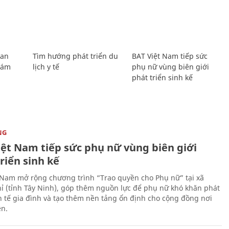
Lan
Tìm hướng phát triển du
BAT Việt Nam tiếp sức
Giám
lịch y tế
phụ nữ vùng biên giới
phát triển sinh kế
NG
iệt Nam tiếp sức phụ nữ vùng biên giới
riển sinh kế
 Nam mở rộng chương trình “Trao quyền cho Phụ nữ” tại xã
ỉ (tỉnh Tây Ninh), góp thêm nguồn lực để phụ nữ khó khăn phát
nh tế gia đình và tạo thêm nền tảng ổn định cho cộng đồng nơi
ên.