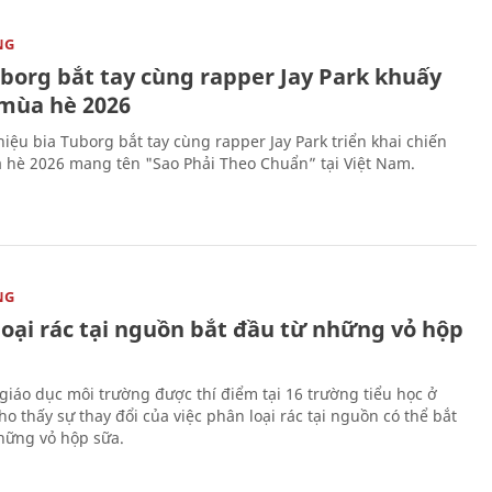
NG
uborg bắt tay cùng rapper Jay Park khuấy
mùa hè 2026
iệu bia Tuborg bắt tay cùng rapper Jay Park triển khai chiến
 hè 2026 mang tên "Sao Phải Theo Chuẩn” tại Việt Nam.
NG
loại rác tại nguồn bắt đầu từ những vỏ hộp
giáo dục môi trường được thí điểm tại 16 trường tiểu học ở
o thấy sự thay đổi của việc phân loại rác tại nguồn có thể bắt
hững vỏ hộp sữa.