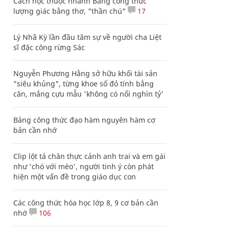
Cách học thuộc nhanh Bảng công thức
lượng giác bằng thơ, "thần chú"
17
Lý Nhã Kỳ lần đầu tâm sự về người cha Liệt
sĩ đặc công rừng Sác
Nguyễn Phương Hằng sở hữu khối tài sản
"siêu khủng", từng khoe sổ đỏ tính bằng
cân, mắng cựu mẫu 'không có nổi nghìn tỷ'
Bảng công thức đạo hàm nguyên hàm cơ
bản cần nhớ
Clip lột tả chân thực cảnh anh trai và em gái
như 'chó với mèo', người tinh ý còn phát
hiện một vấn đề trong giáo dục con
Các công thức hóa học lớp 8, 9 cơ bản cần
nhớ
106