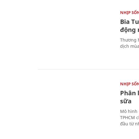
NHỊP SỐ
Bia T
động 
Thương h
dịch mùa
NHỊP SỐ
Phân 
sữa
Mô hình 
TPHCM ch
đầu từ n