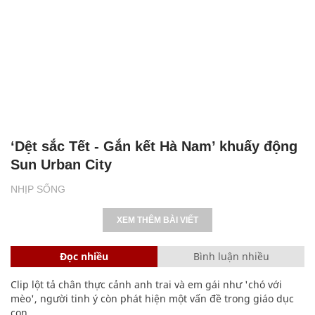
‘Dệt sắc Tết - Gắn kết Hà Nam’ khuấy động
Sun Urban City
NHỊP SỐNG
XEM THÊM BÀI VIẾT
Đọc nhiều
Bình luận nhiều
Clip lột tả chân thực cảnh anh trai và em gái như 'chó với
mèo', người tinh ý còn phát hiện một vấn đề trong giáo dục
con