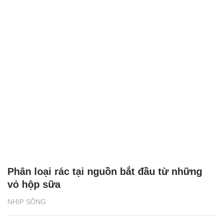
Phân loại rác tại nguồn bắt đầu từ những
vỏ hộp sữa
NHỊP SỐNG