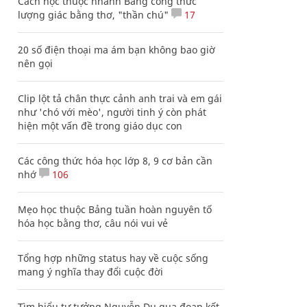
Cách học thuộc nhanh Bảng công thức
lượng giác bằng thơ, "thần chú"
17
20 số điện thoại ma ám bạn không bao giờ
nên gọi
Clip lột tả chân thực cảnh anh trai và em gái
như 'chó với mèo', người tinh ý còn phát
hiện một vấn đề trong giáo dục con
Các công thức hóa học lớp 8, 9 cơ bản cần
nhớ
106
Mẹo học thuộc Bảng tuần hoàn nguyên tố
hóa học bằng thơ, câu nói vui vẻ
Tổng hợp những status hay về cuộc sống
mang ý nghĩa thay đổi cuộc đời
Tìm hiểu tư tưởng Nguyễn Du qua đoạn kết