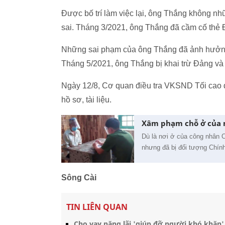
Được bố trí làm việc lại, ông Thắng không n
sai. Tháng 3/2021, ông Thắng đã cầm cố thẻ 
Những sai phạm của ông Thắng đã ảnh hưởng 
Tháng 5/2021, ông Thắng bị khai trừ Đảng và 
Ngày 12/8, Cơ quan điều tra VKSND Tối cao đ
hồ sơ, tài liệu.
Xâm phạm chỗ ở của ng
Dù là nơi ở của công nhân 
nhưng đã bị đối tượng Chính
Sông Cài
TIN LIÊN QUAN
Cho vay nặng lãi 'giúp đỡ người khó khăn',