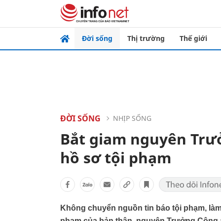
Đời sống
Thị trường
Thế giới
ĐỜI SỐNG
NHỊP SỐNG
Bắt giam nguyên Trưở
hồ sơ tội phạm
Không chuyển nguồn tin báo tội phạm, làm t
phạm của bản thân, nguyên Trưởng Công an 