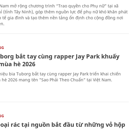
 Nam mở rộng chương trình “Trao quyền cho Phụ nữ” tại xã
ỉ (tỉnh Tây Ninh), góp thêm nguồn lực để phụ nữ khó khăn phát
nh tế gia đình và tạo thêm nền tảng ổn định cho cộng đồng nơi
ên.
NG
uborg bắt tay cùng rapper Jay Park khuấy
mùa hè 2026
iệu bia Tuborg bắt tay cùng rapper Jay Park triển khai chiến
 hè 2026 mang tên "Sao Phải Theo Chuẩn” tại Việt Nam.
NG
loại rác tại nguồn bắt đầu từ những vỏ hộp