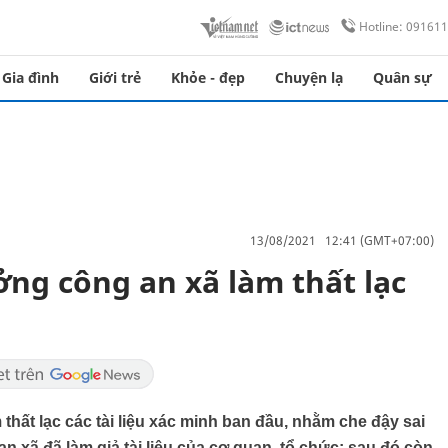
Hotline: 09161
Gia đình
Giới trẻ
Khỏe - đẹp
Chuyện lạ
Quân sự
13/08/2021 12:41 (GMT+07:00)
ng công an xã làm thất lạc
hất lạc các tài liệu xác minh ban đầu, nhằm che đậy sai
xã đã làm giả tài liệu của cơ quan, tổ chức; sau đó còn