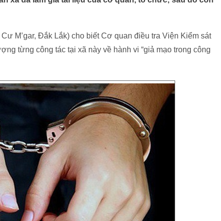
n Cư M’gar, Đắk Lắk) cho biết Cơ quan điều tra Viện Kiểm sát
ợng từng công tác tại xã này về hành vi “giả mạo trong công