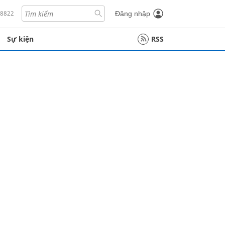
18822
Đăng nhập
Sự kiện
RSS