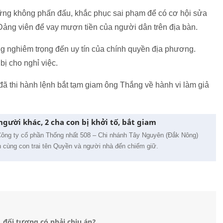
hững không phấn đấu, khắc phục sai phạm để có cơ hội sửa
Đảng viên để vay mượn tiền của người dân trên địa bàn.
nghiêm trọng đến uy tín của chính quyền địa phương.
bị cho nghỉ việc.
ã thi hành lệnh bắt tạm giam ông Thắng về hành vi làm giả
ười khác, 2 cha con bị khởi tố, bắt giam
Công ty cổ phần Thống nhất 508 – Chi nhánh Tây Nguyên (Đắk Nông)
 cùng con trai tên Quyền và người nhà đến chiếm giữ.
 đối tượng có phải chịu án?