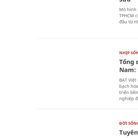
Mô hình 
TPHCM ch
đầu từ n
NHỊP SỐ
Tổng 
Nam: 
BAT Việt
bạch hóa
triển bề
nghiệp đ
ĐỜI SỐN
Tuyên 