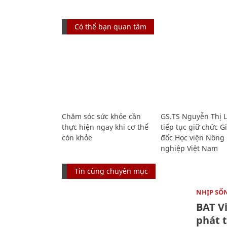
Có thể bạn quan tâm
Chăm sóc sức khỏe cần
GS.TS Nguyễn Thị 
thực hiện ngay khi cơ thể
tiếp tục giữ chức 
còn khỏe
đốc Học viện Nông
nghiệp Việt Nam
Tin cùng chuyên mục
NHỊP SỐ
BAT V
phát t