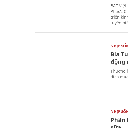
BAT Việt
Phước Ch
triển ki
tuyến bi
NHỊP SỐ
Bia T
động 
Thương h
dịch mùa
NHỊP SỐ
Phân 
sữa