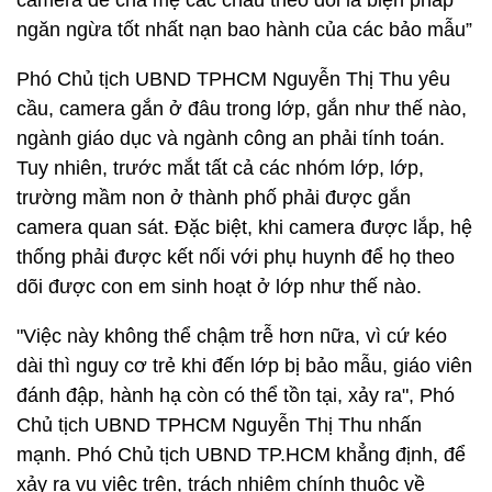
camera để cha mẹ các cháu theo dõi là biện pháp
ngăn ngừa tốt nhất nạn bao hành của các bảo mẫu”
Phó Chủ tịch UBND TPHCM Nguyễn Thị Thu yêu
cầu, camera gắn ở đâu trong lớp, gắn như thế nào,
ngành giáo dục và ngành công an phải tính toán.
Tuy nhiên, trước mắt tất cả các nhóm lớp, lớp,
trường mầm non ở thành phố phải được gắn
camera quan sát. Đặc biệt, khi camera được lắp, hệ
thống phải được kết nối với phụ huynh để họ theo
dõi được con em sinh hoạt ở lớp như thế nào.
"Việc này không thể chậm trễ hơn nữa, vì cứ kéo
dài thì nguy cơ trẻ khi đến lớp bị bảo mẫu, giáo viên
đánh đập, hành hạ còn có thể tồn tại, xảy ra", Phó
Chủ tịch UBND TPHCM Nguyễn Thị Thu nhấn
mạnh. Phó Chủ tịch UBND TP.HCM khẳng định, để
xảy ra vụ việc trên, trách nhiệm chính thuộc về