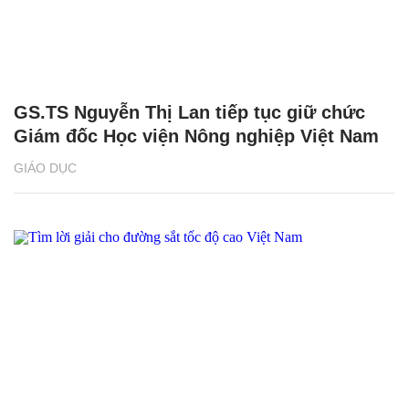
GS.TS Nguyễn Thị Lan tiếp tục giữ chức
Giám đốc Học viện Nông nghiệp Việt Nam
GIÁO DỤC