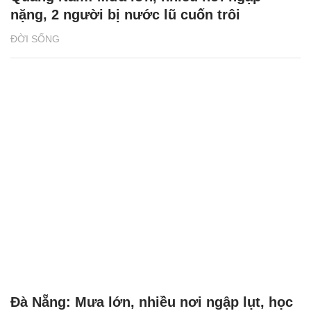
nặng, 2 người bị nước lũ cuốn trôi
ĐỜI SỐNG
Đà Nẵng: Mưa lớn, nhiều nơi ngập lụt, học