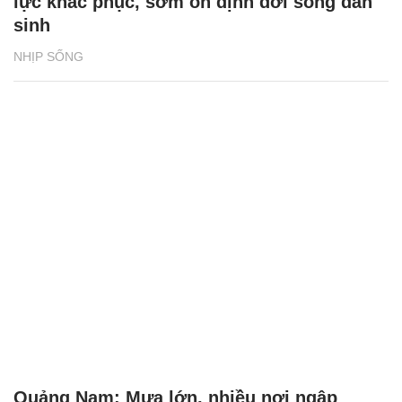
lực khắc phục, sớm ổn định đời sống dân
sinh
NHỊP SỐNG
Quảng Nam: Mưa lớn, nhiều nơi ngập