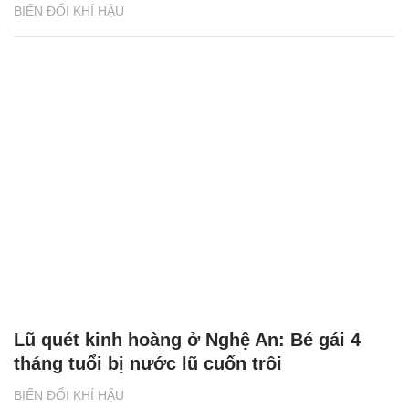
BIẾN ĐỔI KHÍ HẬU
Lũ quét kinh hoàng ở Nghệ An: Bé gái 4
tháng tuổi bị nước lũ cuốn trôi
BIẾN ĐỔI KHÍ HẬU