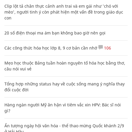
Clip lột tả chân thực cảnh anh trai và em gái như 'chó với
mèo', người tinh ý còn phát hiện một vấn đề trong giáo dục
con
20 số điện thoại ma ám bạn không bao giờ nên gọi
Các công thức hóa học lớp 8, 9 cơ bản cần nhớ
106
Mẹo học thuộc Bảng tuần hoàn nguyên tố hóa học bằng thơ,
câu nói vui vẻ
Tổng hợp những status hay về cuộc sống mang ý nghĩa thay
đổi cuộc đời
Hàng ngàn người Mỹ ân hận vì tiêm vắc xin HPV: Bác sĩ nói
gì?
Ấn tượng ngày hội văn hóa - thể thao mừng Quốc khánh 2/9
ở Hải Hậu