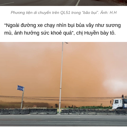
Phương tiện di chuyển trên QL51 trong “bão bụi”. Ảnh: H.H
“Ngoài đường xe chạy nhìn bụi bủa vây như sương
mù, ảnh hưởng sức khoẻ quá”, chị Huyền bày tỏ.