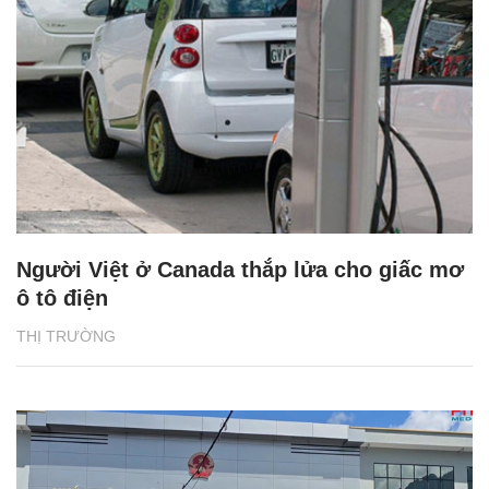
Người Việt ở Canada thắp lửa cho giấc mơ
ô tô điện
THỊ TRƯỜNG