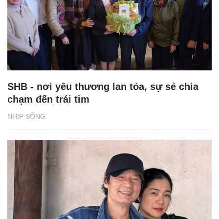
SHB - nơi yêu thương lan tỏa, sự sẻ chia
chạm đến trái tim
NHỊP SỐNG