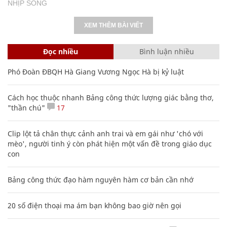
NHỊP SỐNG
XEM THÊM BÀI VIẾT
Đọc nhiều
Bình luận nhiều
Phó Đoàn ĐBQH Hà Giang Vương Ngọc Hà bị kỷ luật
Cách học thuộc nhanh Bảng công thức lượng giác bằng thơ,
"thần chú"
17
Clip lột tả chân thực cảnh anh trai và em gái như 'chó với
mèo', người tinh ý còn phát hiện một vấn đề trong giáo dục
con
Bảng công thức đạo hàm nguyên hàm cơ bản cần nhớ
20 số điện thoại ma ám bạn không bao giờ nên gọi