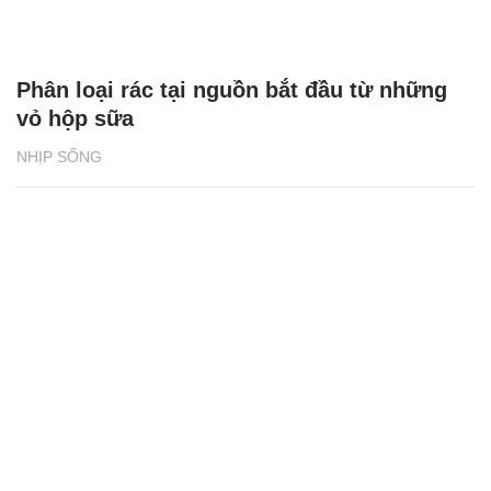
Phân loại rác tại nguồn bắt đầu từ những
vỏ hộp sữa
NHỊP SỐNG