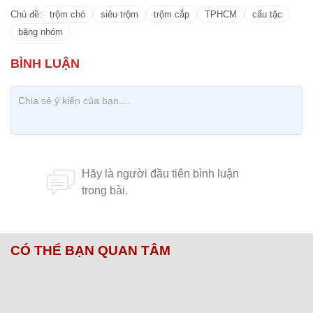
Chủ đề:
trộm chó
siêu trộm
trộm cắp
TPHCM
cẩu tặc
băng nhóm
CÓ THỂ BẠN QUAN TÂM