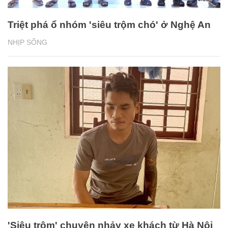
Triệt phá ổ nhóm 'siêu trộm chó' ở Nghệ An
NHỊP SỐNG
'Siêu trộm' chuyên nhảy xe khách từ Hà Nội