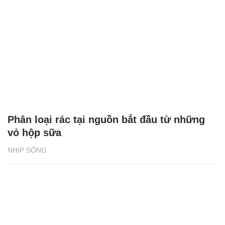
Phân loại rác tại nguồn bắt đầu từ những
vỏ hộp sữa
NHỊP SỐNG