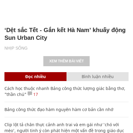
‘Dệt sắc Tết - Gắn kết Hà Nam’ khuấy động
Sun Urban City
NHỊP SỐNG
XEM THÊM BÀI VIẾT
Đọc nhiều
Bình luận nhiều
Cách học thuộc nhanh Bảng công thức lượng giác bằng thơ,
"thần chú"
17
Bảng công thức đạo hàm nguyên hàm cơ bản cần nhớ
Clip lột tả chân thực cảnh anh trai và em gái như 'chó với
mèo', người tinh ý còn phát hiện một vấn đề trong giáo dục