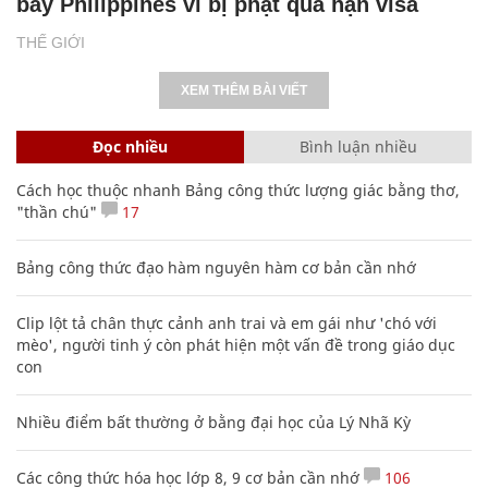
bay Philippines vì bị phạt quá hạn visa
THẾ GIỚI
XEM THÊM BÀI VIẾT
Đọc nhiều
Bình luận nhiều
Cách học thuộc nhanh Bảng công thức lượng giác bằng thơ,
"thần chú"
17
Bảng công thức đạo hàm nguyên hàm cơ bản cần nhớ
Clip lột tả chân thực cảnh anh trai và em gái như 'chó với
mèo', người tinh ý còn phát hiện một vấn đề trong giáo dục
con
Nhiều điểm bất thường ở bằng đại học của Lý Nhã Kỳ
Các công thức hóa học lớp 8, 9 cơ bản cần nhớ
106