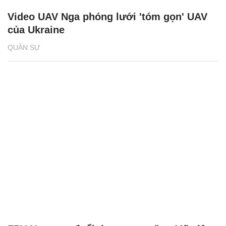
Video UAV Nga phóng lưới 'tóm gọn' UAV
của Ukraine
QUÂN SỰ