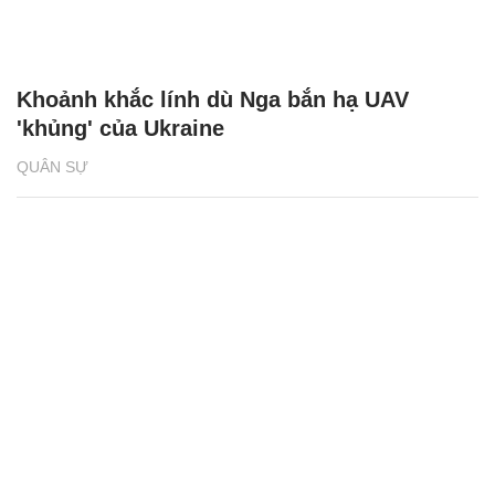
Khoảnh khắc lính dù Nga bắn hạ UAV
'khủng' của Ukraine
QUÂN SỰ