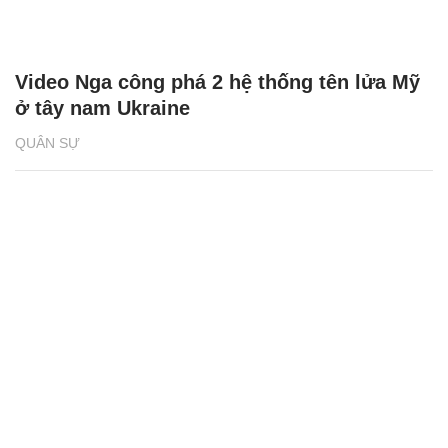
Video Nga công phá 2 hệ thống tên lửa Mỹ
ở tây nam Ukraine
QUÂN SỰ