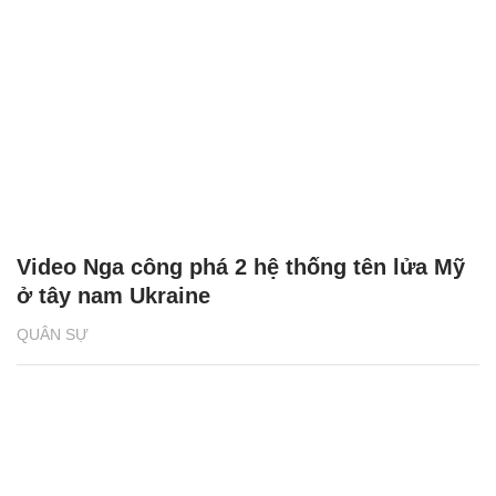
Video Nga công phá 2 hệ thống tên lửa Mỹ
ở tây nam Ukraine
QUÂN SỰ