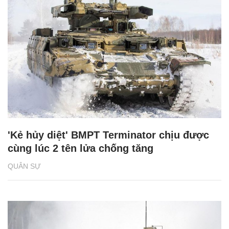
'Kẻ hủy diệt' BMPT Terminator chịu được
cùng lúc 2 tên lửa chống tăng
QUÂN SỰ