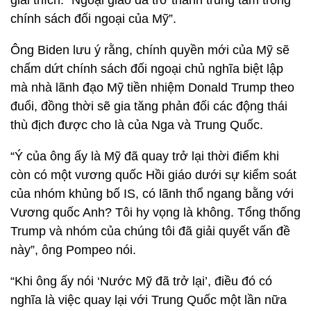
giải thích: “Ngoại giao đã trở thành trung tâm trong
chính sách đối ngoại của Mỹ”.
Ông Biden lưu ý rằng, chính quyền mới của Mỹ sẽ
chấm dứt chính sách đối ngoại chủ nghĩa biệt lập
mà nhà lãnh đạo Mỹ tiền nhiệm Donald Trump theo
đuổi, đồng thời sẽ gia tăng phản đối các động thái
thù địch được cho là của Nga và Trung Quốc.
“Ý của ông ấy là Mỹ đã quay trở lại thời điểm khi
còn có một vương quốc Hồi giáo dưới sự kiểm soát
của nhóm khủng bố IS, có lãnh thổ ngang bằng với
Vương quốc Anh? Tôi hy vọng là không. Tổng thống
Trump và nhóm của chúng tôi đã giải quyết vấn đề
này”, ông Pompeo nói.
“Khi ông ấy nói ‘Nước Mỹ đã trở lại’, điều đó có
nghĩa là việc quay lại với Trung Quốc một lần nữa