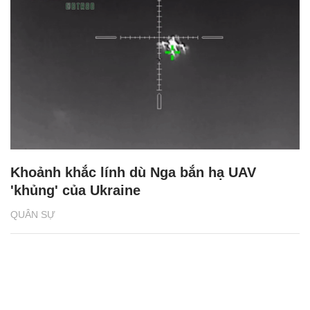
Khoảnh khắc lính dù Nga bắn hạ UAV
'khủng' của Ukraine
QUÂN SỰ