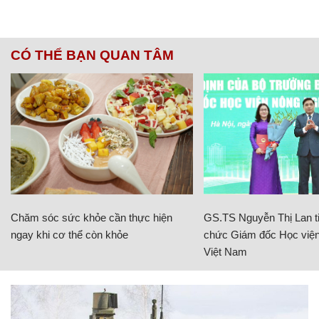
CÓ THỂ BẠN QUAN TÂM
Chăm sóc sức khỏe cần thực hiện
GS.TS Nguyễn Thị Lan ti
ngay khi cơ thể còn khỏe
chức Giám đốc Học viện
Việt Nam