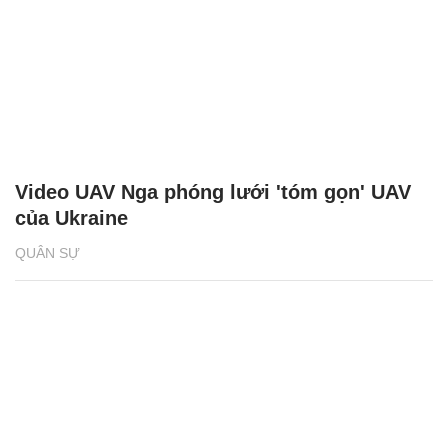
Video UAV Nga phóng lưới 'tóm gọn' UAV
của Ukraine
QUÂN SỰ