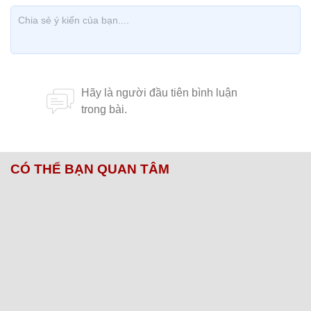
CÓ THỂ BẠN QUAN TÂM
Chăm sóc sức khỏe cần thực hiện
GS.TS Nguyễn Thị Lan ti
ngay khi cơ thể còn khỏe
chức Giám đốc Học viện
Việt Nam