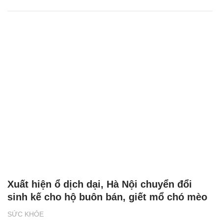
Xuất hiện ổ dịch dại, Hà Nội chuyển đổi
sinh kế cho hộ buôn bán, giết mổ chó mèo
SỨC KHỎE