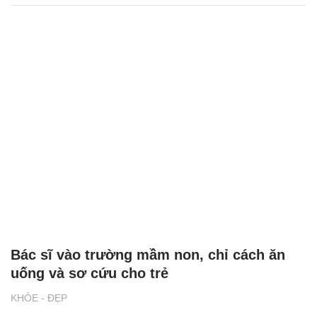
Bác sĩ vào trường mầm non, chỉ cách ăn
uống và sơ cứu cho trẻ
KHỎE - ĐẸP