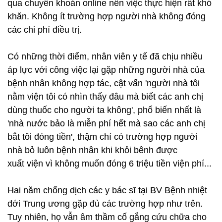
Có những thời điểm, nhân viên y tế đã chịu nhiều
áp lực với công việc lại gặp những người nhà của
bệnh nhân không hợp tác, cật vấn 'người nhà tôi
nằm viện tôi có nhìn thấy đâu mà biết các anh chị
dùng thuốc cho người ta không', phổ biến nhất là
'nhà nước bảo là miễn phí hết mà sao các anh chị
bắt tôi đóng tiền', thậm chí có trường hợp người
nhà bỏ luôn bệnh nhân khi khỏi bênh được
xuất viện vì không muốn đóng 6 triệu tiền viện phí...
Hai năm chống dịch các y bác sĩ tại BV Bệnh nhiệt
đới Trung ương gặp đủ các trường hợp như trên.
Tuy nhiên, họ vẫn âm thầm cố gắng cứu chữa cho
bệnh nhân.
BS Phúc chia sẻ “chúng tôi vẫn chắt chiu từng
mảnh đời, không bị ảnh hưởng bởi mối lo bệnh