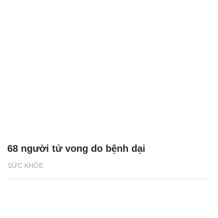
68 người tử vong do bệnh dại
SỨC KHỎE