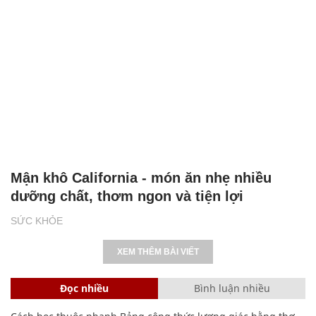
Mận khô California - món ăn nhẹ nhiều
dưỡng chất, thơm ngon và tiện lợi
SỨC KHỎE
XEM THÊM BÀI VIẾT
Đọc nhiều
Bình luận nhiều
Cách học thuộc nhanh Bảng công thức lượng giác bằng thơ,
"thần chú"
17
Clip lột tả chân thực cảnh anh trai và em gái như 'chó với
mèo', người tinh ý còn phát hiện một vấn đề trong giáo dục