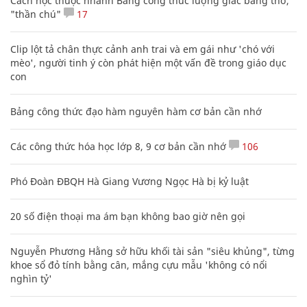
con
Bảng công thức đạo hàm nguyên hàm cơ bản cần nhớ
Các công thức hóa học lớp 8, 9 cơ bản cần nhớ
106
Phó Đoàn ĐBQH Hà Giang Vương Ngọc Hà bị kỷ luật
20 số điện thoại ma ám bạn không bao giờ nên gọi
Nguyễn Phương Hằng sở hữu khối tài sản "siêu khủng", từng
khoe sổ đỏ tính bằng cân, mắng cựu mẫu 'không có nổi
nghìn tỷ'
Mẹo học thuộc Bảng tuần hoàn nguyên tố hóa học bằng thơ,
câu nói vui vẻ
Hàng ngàn người Mỹ ân hận vì tiêm vắc xin HPV: Bác sĩ nói