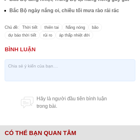
Bắc Bộ ngày nắng oi, chiều tối mưa rào rải rác
Chủ đề:
Thời tiết
thiên tai
Nắng nóng
bão
dự báo thời tiết
rủi ro
áp thấp nhiệt đới
CÓ THỂ BẠN QUAN TÂM