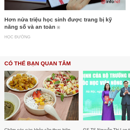
Hơn nửa triệu học sinh được trang bị kỹ
năng số và an toàn
HỌC ĐƯỜNG
CÓ THỂ BẠN QUAN TÂM
Chăm sóc sức khỏe cần thực hiện
GS.TS Nguyễn Thị Lan ti