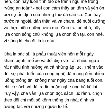
nên, con hãy luôn tỉnh táo để tránh ngủ mê trong
“vùng an toàn” - nơi con cảm thấy an tâm và yên ổn
bởi sự ổn định của những thứ đã sẵn có. Con hãy
bước ra ngoài, dấn thân và va chạm, để nuôi dưỡng
và thực hiện những ước mơ. Con trai bé nhỏ, hãy
lựa chọn sống chứ không lựa chọn tồn tại, con nhé,
vì sống là cho đi, là in dấu..
Cha là bác sĩ, là phẫu thuật viên nên mỗi ngày
khám bệnh, mổ xẻ và đối diện với rất nhiều người,
rất nhiều tình huống và cả những áp lực. Thêm vào
đó, sự phát triển của công nghệ đã mang đến nhiều
luồng thông tin, không như ngày cha bằng tuổi con,
chỉ có sách và đài radio hoặc nghe ông bà kể lại.
Tuy vậy, cha vẫn lựa chọn đọc sách lúc rảnh, chọn
theo dõi chỉ một số kênh thông tin nhất định và
tương tác với những người tử tế.