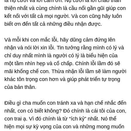
là nụ cười và lời cảm ơn. Nụ cười là lời chào thân
thiện nhất và cùng chính là cầu nối gần gũi giúp con
kết nối với tất cả mọi người. Và con cũng hãy luôn
biết ơn đến tất cả những điều nhận được.
Và mỗi khi con mắc lỗi, hãy dũng cảm đứng lên
nhận và nói lời xin lỗi. Tin tưởng rằng mình có lý và
chỉ duy nhất mình là người có lý là biểu hiện của
một tầm nhìn hẹp và cố chấp. Chính lỗi lầm đó sẽ
mãi khống chế con. Thừa nhận lỗi lầm sẽ làm người
khác tôn trọng con hơn và giúp phát triển tự trọng
của bản thân.
Điều gì cha muốn con tránh xa và hạn chế nhắc đến
nhất, con có biết không? Đó chính là cái tôi của con,
con trai ạ. Vì đó chính là từ “ích kỷ” nhất. Nó thể
hiện mọi sự kỳ vọng của con và những mong muốn