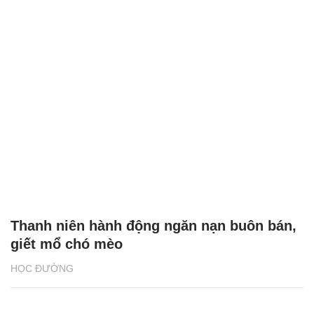
Thanh niên hành động ngăn nạn buôn bán,
giết mổ chó mèo
HỌC ĐƯỜNG