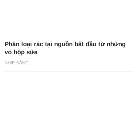
Phân loại rác tại nguồn bắt đầu từ những
vỏ hộp sữa
NHỊP SỐNG