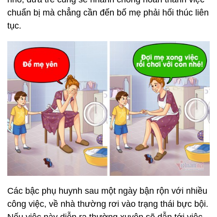
chuẩn bị mà chẳng cần đến bố mẹ phải hối thúc liên
tục.
Các bậc phụ huynh sau một ngày bận rộn với nhiều
công việc, về nhà thường rơi vào trạng thái bực bội.
Nếu việc này diễn ra thường xuyên sẽ dẫn tới việc