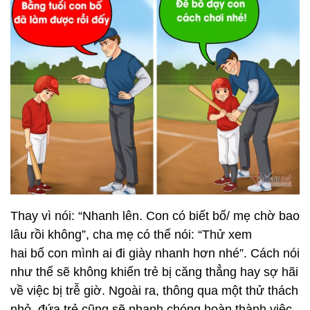
Thay vì nói: “Nhanh lên. Con có biết bố/ mẹ chờ bao
lâu rồi không”, cha mẹ có thể nói: “Thử xem
hai bố con mình ai đi giày nhanh hơn nhé”. Cách nói
như thế sẽ không khiến trẻ bị căng thẳng hay sợ hãi
về việc bị trễ giờ. Ngoài ra, thông qua một thử thách
nhỏ, đứa trẻ cũng sẽ nhanh chóng hoàn thành việc