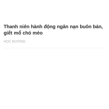
Thanh niên hành động ngăn nạn buôn bán,
giết mổ chó mèo
HỌC ĐƯỜNG