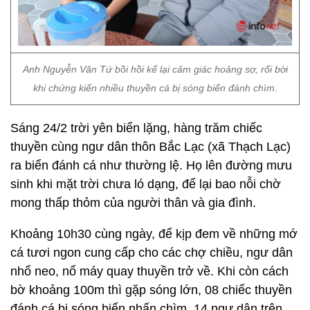
Anh Nguyễn Văn Tứ bồi hồi kể lại cảm giác hoảng sợ, rối bời
khi chứng kiến nhiều thuyền cá bị sóng biển đánh chìm.
Sáng 24/2 trời yên biển lặng, hàng trăm chiếc
thuyền cùng ngư dân thôn Bắc Lạc (xã Thạch Lạc)
ra biển đánh cá như thường lệ. Họ lên đường mưu
sinh khi mặt trời chưa ló dạng, để lại bao nỗi chờ
mong thấp thỏm của người thân và gia đình.
Khoảng 10h30 cùng ngày, để kịp đem về những mớ
cá tươi ngon cung cấp cho các chợ chiều, ngư dân
nhổ neo, nổ máy quay thuyền trở về. Khi còn cách
bờ khoảng 100m thì gặp sóng lớn, 08 chiếc thuyền
đánh cá bị sóng biển nhấn chìm, 14 ngư dân trên