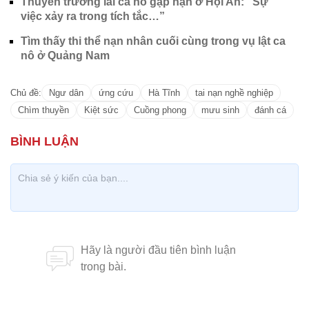
Thuyền trưởng lái ca nô gặp nạn ở Hội An: “Sự
việc xảy ra trong tích tắc…”
Tìm thấy thi thể nạn nhân cuối cùng trong vụ lật ca
nô ở Quảng Nam
Chủ đề:
Ngư dân
ứng cứu
Hà Tĩnh
tai nạn nghề nghiệp
Chìm thuyền
Kiệt sức
Cuồng phong
mưu sinh
đánh cá