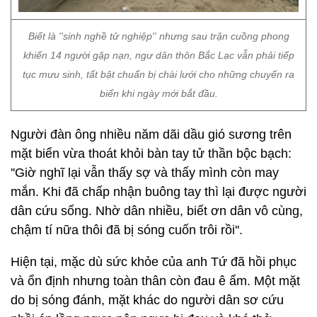
Biết là ''sinh nghề tử nghiệp'' nhưng sau trận cuồng phong
khiến 14 người gặp nạn, ngư dân thôn Bắc Lạc vẫn phải tiếp
tục mưu sinh, tất bật chuẩn bị chài lưới cho những chuyến ra
biển khi ngày mới bắt đầu.
Người đàn ông nhiều năm dãi dầu gió sương trên
mặt biển vừa thoát khỏi bàn tay tử thần bộc bạch:
''Giờ nghĩ lại vẫn thấy sợ và thấy mình còn may
mắn. Khi đã chấp nhận buông tay thì lại được người
dân cứu sống. Nhờ dân nhiều, biết ơn dân vô cùng,
chậm tí nữa thôi đã bị sóng cuốn trôi rồi''.
Hiện tại, mặc dù sức khỏe của anh Tứ đã hồi phục
và ổn định nhưng toàn thân còn đau ê ẩm. Một mặt
do bị sóng đánh, mặt khác do người dân sơ cứu