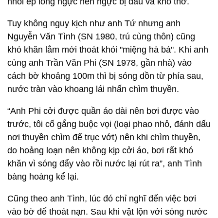
nhồi ép lồng ngực nên ngực bị đau và khó thở.
Tuy không nguy kịch như anh Tứ nhưng anh
Nguyễn Văn Tình (SN 1980, trú cùng thôn) cũng
khó khăn lắm mới thoát khỏi ''miệng hà bá''. Khi anh
cùng anh Trần Văn Phi (SN 1978, gần nhà) vào
cách bờ khoảng 100m thì bị sóng dồn từ phía sau,
nước tràn vào khoang lái nhấn chìm thuyền.
“Anh Phi cởi được quần áo dài nên bơi được vào
trước, tôi cố gắng buộc vọi (loại phao nhỏ, đánh dấu
nơi thuyền chìm để trục vớt) nên khi chìm thuyền,
do hoảng loạn nên không kịp cởi áo, bơi rất khó
khăn vì sóng đẩy vào rồi nước lại rút ra”, anh Tình
bàng hoàng kể lại.
Cũng theo anh Tình, lúc đó chỉ nghĩ đến việc bơi
vào bờ để thoát nạn. Sau khi vật lộn với sóng nước