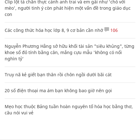
Clip lột tả chân thực cảnh anh trai và em gái như 'chó với
mèo', người tinh ý còn phát hiện một vấn đề trong giáo dục
con
Các công thức hóa học lớp 8, 9 cơ bản cần nhớ
106
Nguyễn Phương Hằng sở hữu khối tài sản "siêu khủng", từng
khoe sổ đỏ tính bằng cân, mắng cựu mẫu 'không có nổi
nghìn tỷ'
Truy nã kẻ giết bạn thân rồi chôn ngồi dưới bãi cát
20 số điện thoại ma ám bạn không bao giờ nên gọi
Mẹo học thuộc Bảng tuần hoàn nguyên tố hóa học bằng thơ,
câu nói vui vẻ