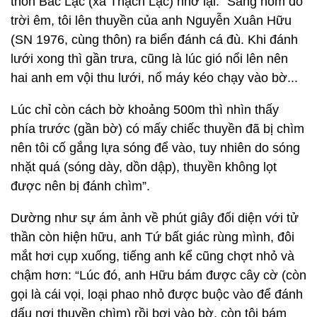
thôn Bắc Lạc (xã Thạch Lạc) nhớ lại: “Sáng hôm đó
trời êm, tôi lên thuyền của anh Nguyễn Xuân Hữu
(SN 1976, cùng thôn) ra biển đánh cá đù. Khi đánh
lưới xong thì gần trưa, cũng là lúc gió nổi lên nên
hai anh em vội thu lưới, nổ máy kéo chạy vào bờ...
Lúc chỉ còn cách bờ khoảng 500m thì nhìn thấy
phía trước (gần bờ) có mấy chiếc thuyền đã bị chìm
nên tôi cố gắng lựa sóng để vào, tuy nhiên do sóng
nhặt quá (sóng dày, dồn dập), thuyền không lọt
được nên bị đánh chìm”.
Dường như sự ám ảnh về phút giây đối diện với tử
thần còn hiện hữu, anh Tứ bất giác rùng mình, đôi
mắt hơi cụp xuống, tiếng anh kể cũng chợt nhỏ và
chậm hơn: “Lúc đó, anh Hữu bám được cây cờ (còn
gọi là cái vọi, loại phao nhỏ được buộc vào để đánh
dấu nơi thuyền chìm) rồi bơi vào bờ, còn tôi bám