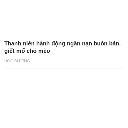
Thanh niên hành động ngăn nạn buôn bán,
giết mổ chó mèo
HỌC ĐƯỜNG