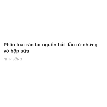
Phân loại rác tại nguồn bắt đầu từ những
vỏ hộp sữa
NHỊP SỐNG