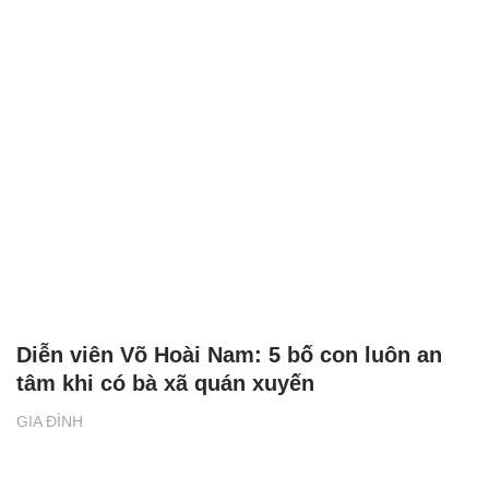
Diễn viên Võ Hoài Nam: 5 bố con luôn an
tâm khi có bà xã quán xuyến
GIA ĐÌNH
XEM THÊM BÀI VIẾT