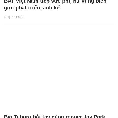
BAT Việt Nam tiếp sức phụ nữ vùng biên
giới phát triển sinh kế
NHỊP SỐNG
Bia Tuborg bắt tay cùng rapper Jay Park