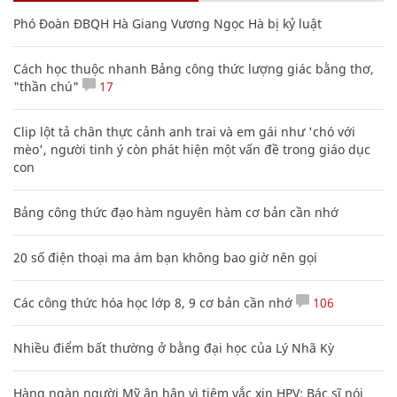
Phó Đoàn ĐBQH Hà Giang Vương Ngọc Hà bị kỷ luật
Cách học thuộc nhanh Bảng công thức lượng giác bằng thơ,
"thần chú"
17
Clip lột tả chân thực cảnh anh trai và em gái như 'chó với
mèo', người tinh ý còn phát hiện một vấn đề trong giáo dục
con
Bảng công thức đạo hàm nguyên hàm cơ bản cần nhớ
20 số điện thoại ma ám bạn không bao giờ nên gọi
Các công thức hóa học lớp 8, 9 cơ bản cần nhớ
106
Nhiều điểm bất thường ở bằng đại học của Lý Nhã Kỳ
Hàng ngàn người Mỹ ân hận vì tiêm vắc xin HPV: Bác sĩ nói