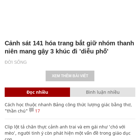
Cảnh sát 141 hóa trang bắt giữ nhóm thanh
niên mang gậy 3 khúc đi 'diễu phố'
ĐỜI SỐNG
XEM THÊM BÀI VIẾT
Đọc nhiều
Bình luận nhiều
Cách học thuộc nhanh Bảng công thức lượng giác bằng thơ,
"thần chú"
17
Clip lột tả chân thực cảnh anh trai và em gái như 'chó với
mèo', người tinh ý còn phát hiện một vấn đề trong giáo dục
con