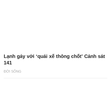
Lạnh gáy với ‘quái xế thông chốt' Cảnh sát
141
ĐỜI SỐNG