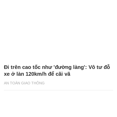
Đi trên cao tốc như 'đường làng': Vô tư đỗ
xe ở làn 120km/h để cãi vã
AN TOÀN GIAO THÔNG