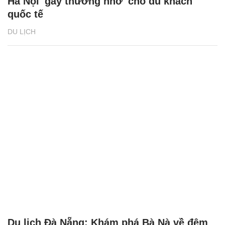
Hà Nội 'gây thương nhớ' cho du khách
quốc tế
DU LỊCH
Du lịch Đà Nẵng: Khám phá Bà Nà về đêm