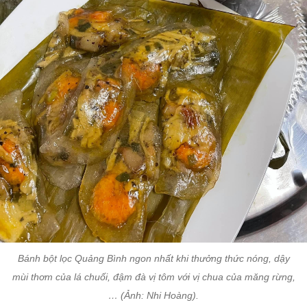
Bánh bột lọc Quảng Bình ngon nhất khi thưởng thức nóng, dậy
mùi thơm của lá chuối, đậm đà vị tôm với vị chua của măng rừng,
… (Ảnh: Nhi Hoàng).