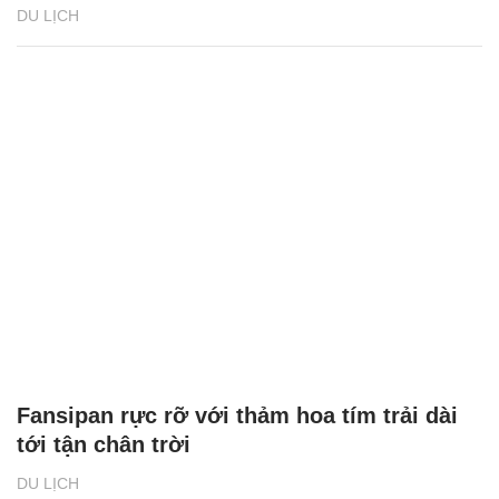
DU LỊCH
Fansipan rực rỡ với thảm hoa tím trải dài
tới tận chân trời
DU LỊCH