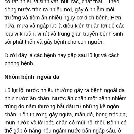
có rất nhiều vi sinh vật, bụi, rác, chất thải… theo
dòng nước tràn ra nhiều nơi, gây ô nhiễm môi
trường và tiềm ẩn nhiều nguy cơ dịch bệnh. Hơn
nữa, mưa và ngập lụt là điều kiện thuận lợi để các
loại vi khuẩn, vi rút và trung gian truyền bệnh sinh
sôi phát triển và gây bệnh cho con người.
Dưới đây là các bệnh hay gặp sau lũ lụt và cách
phòng bệnh.
Nhóm bệnh ngoài da
Lũ lụt lội nước nhiều thường gây ra bệnh ngoài da
như nước ăn chân. Nước ăn chân một bệnh nhiễm
trùng do nấm thường bắt đầu từ những kẽ ngón
chân. Tổn thương gây ngứa, mẩn đỏ, bong tróc da,
mụn nước và lở loét, chân có mùi hôi thối. Bệnh có
thể gặp ở háng nếu ngâm nước bẩn ngập sâu, ở