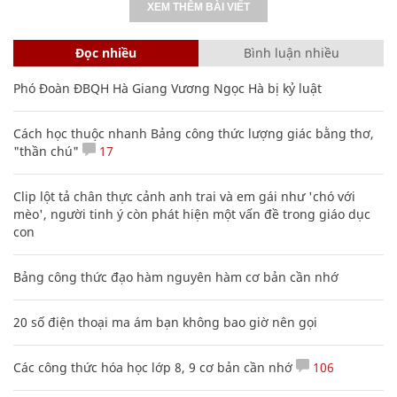
XEM THÊM BÀI VIẾT
Đọc nhiều
Bình luận nhiều
Phó Đoàn ĐBQH Hà Giang Vương Ngọc Hà bị kỷ luật
Cách học thuộc nhanh Bảng công thức lượng giác bằng thơ,
"thần chú"
17
Clip lột tả chân thực cảnh anh trai và em gái như 'chó với
mèo', người tinh ý còn phát hiện một vấn đề trong giáo dục
con
Bảng công thức đạo hàm nguyên hàm cơ bản cần nhớ
20 số điện thoại ma ám bạn không bao giờ nên gọi
Các công thức hóa học lớp 8, 9 cơ bản cần nhớ
106