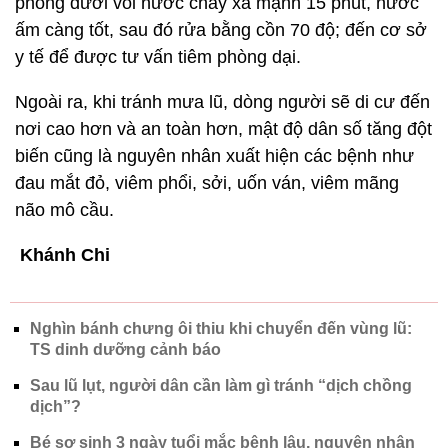
phòng dưới vòi nước chảy xả mạnh 15 phút, nước
ấm càng tốt, sau đó rửa bằng cồn 70 độ; đến cơ sở
y tế để được tư vấn tiêm phòng dại.
Ngoài ra, khi tránh mưa lũ, dòng người sẽ di cư đến
nơi cao hơn và an toàn hơn, mật độ dân số tăng đột
biến cũng là nguyên nhân xuất hiện các bệnh như
đau mắt đỏ, viêm phổi, sởi, uốn ván, viêm mãng
não mô cầu.
Khánh Chi
Nghìn bánh chưng ôi thiu khi chuyển đến vùng lũ:
TS dinh dưỡng cảnh báo
Sau lũ lụt, người dân cần làm gì tránh “dịch chồng
dịch”?
Bé sơ sinh 3 ngày tuổi mắc bệnh lậu, nguyên nhân