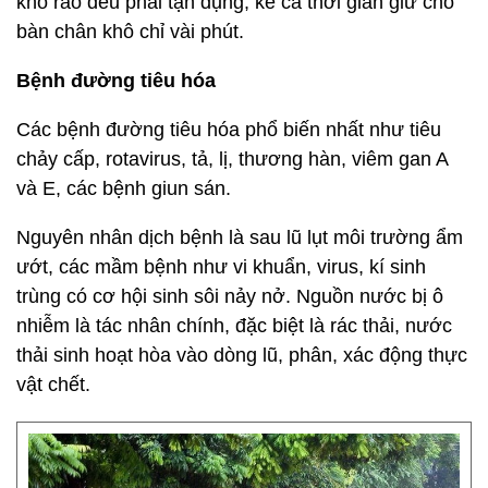
khô ráo đều phải tận dụng, kể cả thời gian giữ cho
bàn chân khô chỉ vài phút.
Bệnh đường tiêu hóa
Các bệnh đường tiêu hóa phổ biến nhất như tiêu
chảy cấp, rotavirus, tả, lị, thương hàn, viêm gan A
và E, các bệnh giun sán.
Nguyên nhân dịch bệnh là sau lũ lụt môi trường ẩm
ướt, các mầm bệnh như vi khuẩn, virus, kí sinh
trùng có cơ hội sinh sôi nảy nở. Nguồn nước bị ô
nhiễm là tác nhân chính, đặc biệt là rác thải, nước
thải sinh hoạt hòa vào dòng lũ, phân, xác động thực
vật chết.