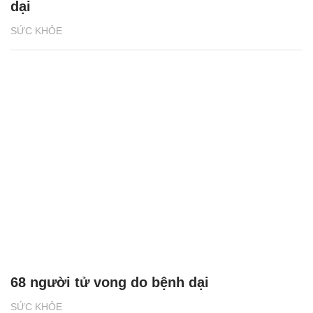
dại
SỨC KHỎE
68 người tử vong do bệnh dại
SỨC KHỎE