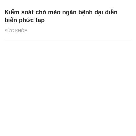
Kiểm soát chó mèo ngăn bệnh dại diễn
biến phức tạp
SỨC KHỎE