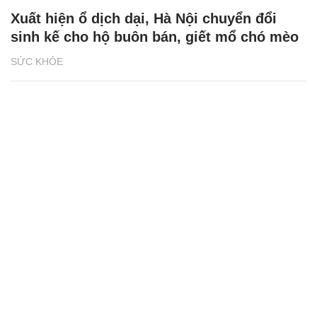
Xuất hiện ổ dịch dại, Hà Nội chuyển đổi
sinh kế cho hộ buôn bán, giết mổ chó mèo
SỨC KHỎE