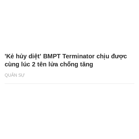
CÓ THỂ BẠN QUAN TÂM
Chăm sóc sức khỏe cần thực hiện
GS.TS Nguyễn Thị Lan ti
ngay khi cơ thể còn khỏe
chức Giám đốc Học viện
Việt Nam