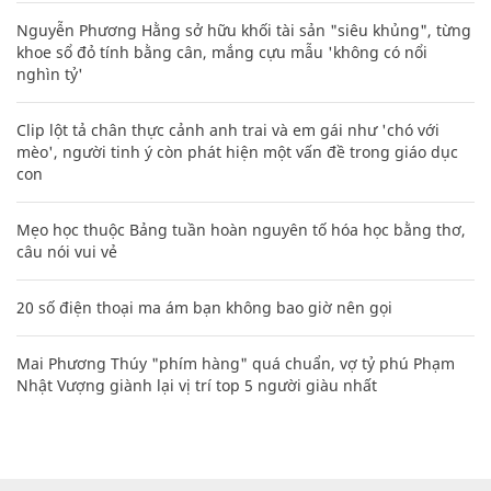
Nữ hành khách người Việt khỏa thân ở sân
bay Philippines vì bị phạt quá hạn visa
THẾ GIỚI
XEM THÊM BÀI VIẾT
Đọc nhiều
Bình luận nhiều
Cách học thuộc nhanh Bảng công thức lượng giác bằng thơ,
"thần chú"
17
Nhiều điểm bất thường ở bằng đại học của Lý Nhã Kỳ