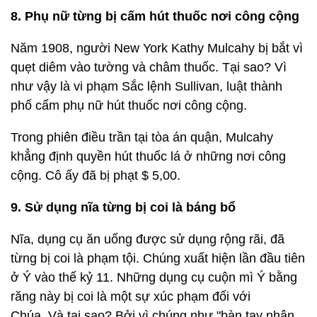
Trên thực tế, chiếc ô tô đầu tiên được tạo ra vào thế
kỷ 19, khi các kỹ sư châu Âu, Karl Benz người Đức
và người Pháp Emile Levassor, phát triển chiếc xe
tự hành đầu tiên của họ. Benz được cấp bằng sáng
chế cho chiếc ô tô đầu tiên vào năm 1886.
7. Napoleon từng bị một bầy thỏ tấn công
Một ngày nọ, nhà chinh phục lừng danh Napoleon
Bonaparte bị... thỏ tấn công. Nhà vua yêu cầu tổ
chức một cuộc săn thỏ hoàng đế và người
dân. Tham mưu trưởng của ông tổ chức đi săn và
ra lệnh cho người dân thu thập 3.000 con thỏ cho