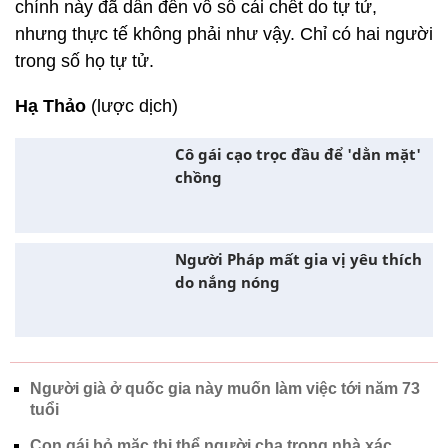
được thuần hóa để tham gia các nghi lễ tôn
giáo. Chúng có thể được tìm thấy trong khảo cổ học
Maya như một biểu tượng của quyền lực và uy tín.
16. Cleopatra, Nữ hoàng Ai Cập, không thực sự
là người Ai Cập
Trái ngược với những gì đã biết, nữ hoàng cuối
cùng của Ai Cập không được sinh ra ở Ai Cập. Các
nhà sử học nói rằng Cleopatra VII là người Hy Lạp
và là hậu duệ của tướng Macedonian Alexander Đại
đế Ptolemy.
17. Sự sụp đổ của Phố Wall năm 1929 không gây