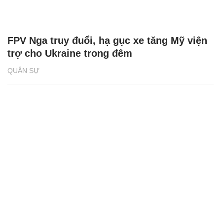
Video UAV Nga phóng lưới 'tóm gọn' UAV
của Ukraine
QUÂN SỰ