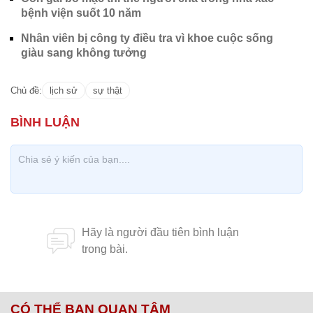
ra bùng phát tự tử
Vào Thứ Ba Đen 24/10/1929, một vụ sụp đổ thị
trường chứng khoán lớn nhất trong lịch sử Mỹ đã
xảy ra. Nhiều người tin rằng cuộc khủng hoảng tài
chính này đã dẫn đến vô số cái chết do tự tử,
nhưng thực tế không phải như vậy. Chỉ có hai người
trong số họ tự tử.
Hạ Thảo
(lược dịch)
Cô gái cạo trọc đầu để 'dằn mặt'
chồng
Người Pháp mất gia vị yêu thích
do nắng nóng