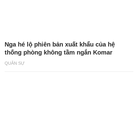
Dàn tên lửa hiện đại của Nga trở thành
‘khắc tinh’ của F-16 ở Ukraine
QUÂN SỰ