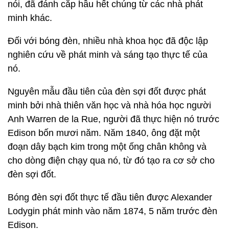
chìm. Nhà sử học Richard Howells nói rằng "Mọi
người nói chung hầu như không nghĩ về Titanic là
một con tàu độc nhất, không thể chìm trước chuyến
đi đầu tiên của nó."
11. Khuôn mặt đầu tiên trên tờ 1 USD không
phải là George Washington
Tổng thống đầu tiên của Mỹ không phải là gương
mặt đầu tiên của tờ 1 USD. Người đầu tiên xuất
hiện trên đồng tiền này là Salmon P. Chase. Tờ 1
USD đầu tiên được phát hành trong Nội chiến năm
1862. Vào thời điểm đó, Chase là bộ trưởng tài
chính và cũng là người thiết kế ra những tờ tiền đầu
tiên của đất nước.
12. Thomas Edison không phát minh ra bóng