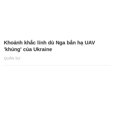
'Kẻ hủy diệt' BMPT Terminator, lá chắn thép
mới của lực lượng tăng thiết giáp Nga
QUÂN SỰ