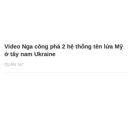
Khoảnh khắc lính dù Nga bắn hạ UAV
'khủng' của Ukraine
QUÂN SỰ