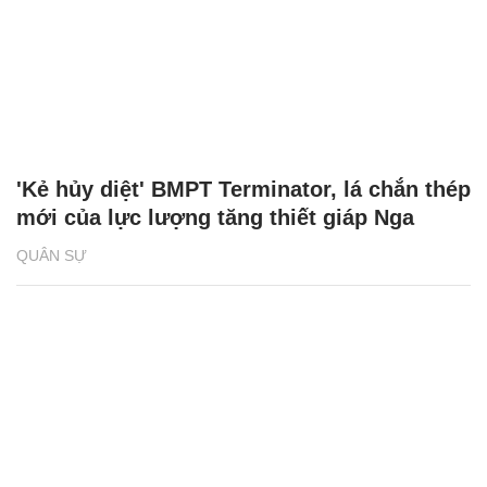
'Kẻ hủy diệt' BMPT Terminator chịu được
cùng lúc 2 tên lửa chống tăng
QUÂN SỰ