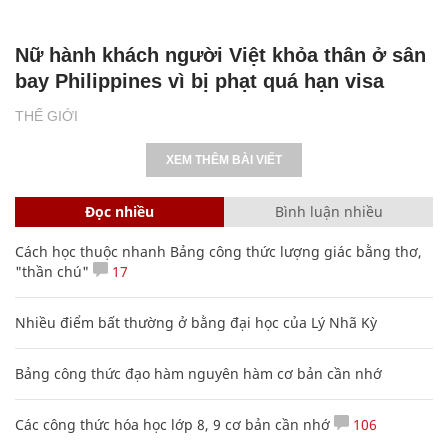
FPV Nga truy đuổi, hạ gục xe tăng Mỹ viện
trợ cho Ukraine trong đêm
QUÂN SỰ