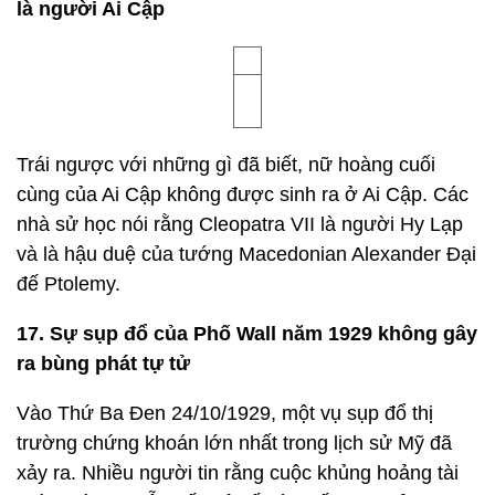
14. Nhiều thảm họa trong lịch sử là do thiếu ngủ
Bắt đầu đếm cừu vì giấc ngủ rất, rất quan trọng.
Chính vì vậy rất nhiều thảm họa lớn trong lịch sử là
kết quả của sự thiếu ngủ, bao gồm Chernobyl,
Three Mile Island, vụ nổ Challenger và tràn dầu
Exxon Valdez...
15. Ngày xưa, gà tây được tôn thờ như một vị
thần
Vào năm 300 trước Công nguyên, những con gà vĩ
đại này được người Maya tuyên bố là sứ giả của
các vị thần và được họ tôn kính. Vì vậy, chúng đã