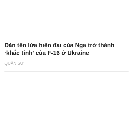
Video Nga công phá 2 hệ thống tên lửa Mỹ
ở tây nam Ukraine
QUÂN SỰ