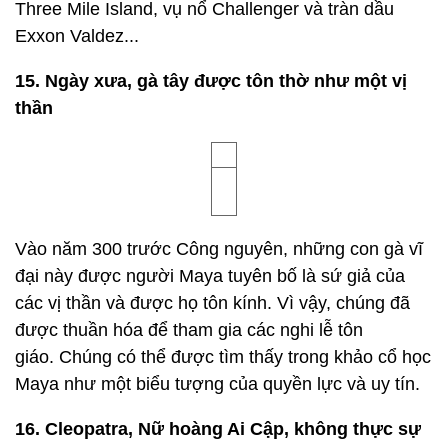
đèn sợi đốt.
Bóng đèn sợi đốt thực tế đầu tiên được Alexander
Lodygin phát minh vào năm 1874, 5 năm trước đèn
Edison.
13. Walt Disney không vẽ chuột Mickey
Trong khi Walt Disney tự thiết kế ý tưởng về chuột
Mickey, cũng như đưa ra giọng nói của mình, nhưng
hình ảnh ban đầu được tạo ra bởi nhà làm phim
hoạt hình Ub Iwerks - chính ông là người đã đưa ra
tất cả biểu tượng khác.