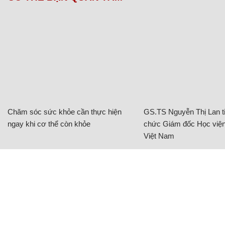
Người già ở quốc gia này muốn làm việc tới năm 73
tuổi
Con gái bỏ mặc thi thể người cha trong nhà xác
bệnh viện suốt 10 năm
Nhân viên bị công ty điều tra vì khoe cuộc sống
giàu sang không tưởng
Chủ đề:
lịch sử
sự thật