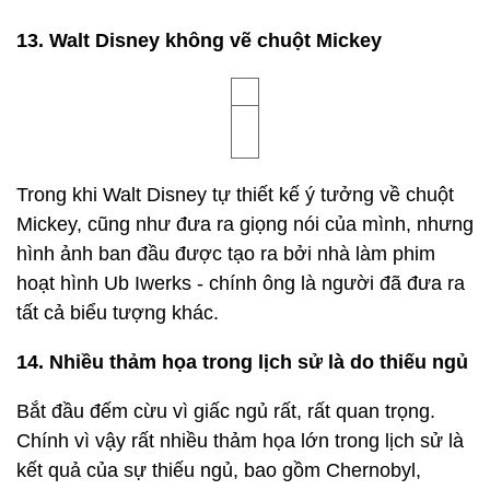
đèn
Mặc dù Edison đã có 1.093 bằng sáng chế, nhưng
hầu hết chúng không phải là phát minh của riêng
ông. Đơn giản là Edison, như các nhà sử học Mỹ
nói, đã đánh cắp hầu hết chúng từ các nhà phát
minh khác.
Đối với bóng đèn, nhiều nhà khoa học đã độc lập
nghiên cứu về phát minh và sáng tạo thực tế của
nó.
Nguyên mẫu đầu tiên của đèn sợi đốt được phát
minh bởi nhà thiên văn học và nhà hóa học người
Anh Warren de la Rue, người đã thực hiện nó trước
Edison bốn mươi năm. Năm 1840, ông đặt một
đoạn dây bạch kim trong một ống chân không và
cho dòng điện chạy qua nó, từ đó tạo ra cơ sở cho