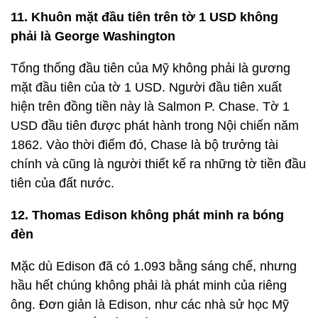
Nĩa, dụng cụ ăn uống được sử dụng rộng rãi, đã
từng bị coi là phạm tội. Chúng xuất hiện lần đầu tiên
ở Ý vào thế kỷ 11. Những dụng cụ cuộn mì Ý bằng
răng này bị coi là một sự xúc phạm đối với
Chúa. Và tại sao? Bởi vì chúng như "bàn tay nhân
tạo" và như vậy bị coi là phạm thượng.
10. Chủ tàu Titanic chưa bao giờ nói con tàu
"không thể chìm"
Bộ phim mang tính biểu tượng của James Cameron
năm 1997 có thể khiến bạn tin rằng tàu Titanic
không thể chìm, nhưng thực tế những người chủ
tàu chưa bao giờ nói rằng con tàu của họ không thể