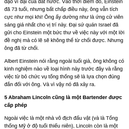
đạo vĩ đại của đất nước. Vào thời điểm đó, Einstein
đã 73 tuổi, nhưng bất chấp điều này, ông vẫn tích
cực như mọi khi! Ông ấy dường như là ứng cử viên
sáng giá nhất cho vị trí này. Đại sứ quán Israel đã
gửi cho Einstein một bức thư về việc này với một lời
đề nghị mà có lẽ sẽ không thể từ chối được. Nhưng
ông đã từ chối.
Albert Einstein nói rằng ngoài tuổi già, ông không có
kinh nghiệm nào về loại hình này trước đây và rằng
việc từ bỏ chức vụ tổng thống sẽ là lựa chọn đúng
đắn đối với ông. Và vì vậy nó đã xảy ra.
5 Abraham Lincoln cũng là một Bartender được
cấp phép
Ngoài việc là một nhà vô địch đấu vật (và là Tổng
thống Mỹ ở độ tuổi thiếu niên), Lincoln còn là một