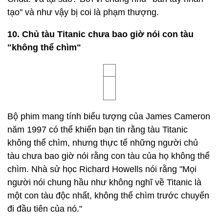
dịp này. Khi những con thỏ được thả ra khỏi lồng
của chúng, cuộc săn bắt đầu. Ít nhất đó là kế
hoạch! Nhưng những con thỏ lao vào Napoleon với
tốc độ không thể ngăn cản.
8. Phụ nữ từng bị cấm hút thuốc nơi công cộng
Năm 1908, người New York Kathy Mulcahy bị bắt vì
quẹt diêm vào tường và châm thuốc. Tại sao? Vì
như vậy là vi phạm Sắc lệnh Sullivan, luật thành
phố cấm phụ nữ hút thuốc nơi công cộng.
Trong phiên điều trần tại tòa án quận, Mulcahy
khẳng định quyền hút thuốc lá ở những nơi công
cộng. Cô ấy đã bị phạt $ 5,00.
9. Sử dụng nĩa từng bị coi là báng bổ