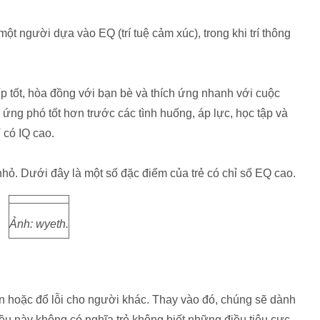
t người dựa vào EQ (trí tuệ cảm xúc), trong khi trí thông
ếp tốt, hòa đồng với bạn bè và thích ứng nhanh với cuộc
ng phó tốt hơn trước các tình huống, áp lực, học tập và
 có IQ cao.
ỏ. Dưới đây là một số đặc điểm của trẻ có chỉ số EQ cao.
Ảnh: wyeth.
 hoặc đổ lỗi cho người khác. Thay vào đó, chúng sẽ dành
ều này không có nghĩa trẻ không biết những điều tiêu cực,