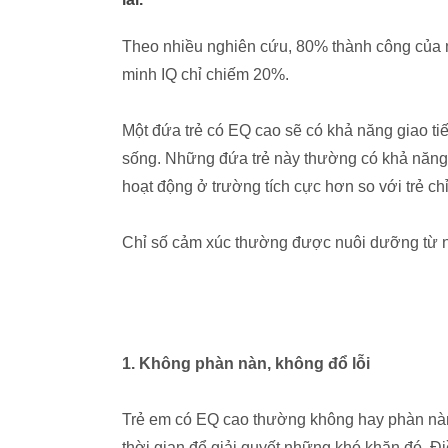
Theo nhiều nghiên cứu, 80% thành công của mộ
minh IQ chỉ chiếm 20%.
Một đứa trẻ có EQ cao sẽ có khả năng giao ti
sống. Những đứa trẻ này thường có khả năng ứ
hoạt động ở trường tích cực hơn so với trẻ chỉ
Chỉ số cảm xúc thường được nuôi dưỡng từ nh
1. Không phàn nàn, không đổ lỗi
Trẻ em có EQ cao thường không hay phàn nàn
thời gian để giải quyết những khó khăn đó. Đi