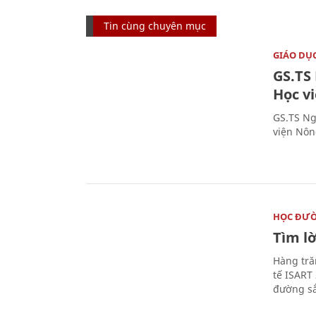
Tin cùng chuyên mục
GIÁO DỤ
GS.TS
Học v
GS.TS Ng
viện Nôn
HỌC ĐƯ
Tìm lờ
Hàng tră
tế ISART
đường sắ