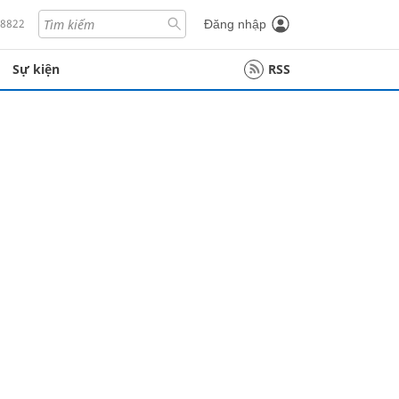
18822
Đăng nhập
Sự kiện
RSS