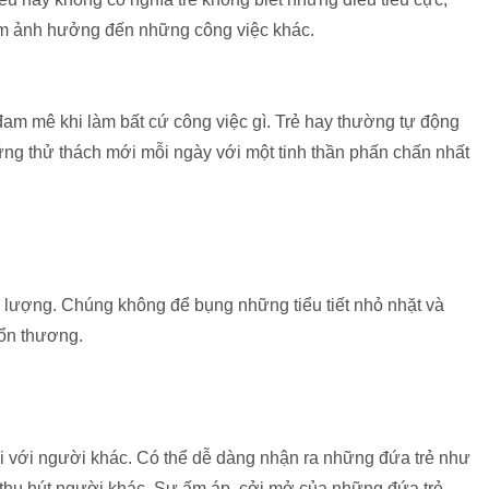
àm ảnh hưởng đến những công việc khác.
 đam mê khi làm bất cứ công việc gì. Trẻ hay thường tự động
ững thử thách mới mỗi ngày với một tinh thần phấn chấn nhất
 lượng. Chúng không để bụng những tiểu tiết nhỏ nhặt và
tổn thương.
 nối với người khác. Có thể dễ dàng nhận ra những đứa trẻ như
 thu hút người khác. Sự ấm áp, cởi mở của những đứa trẻ