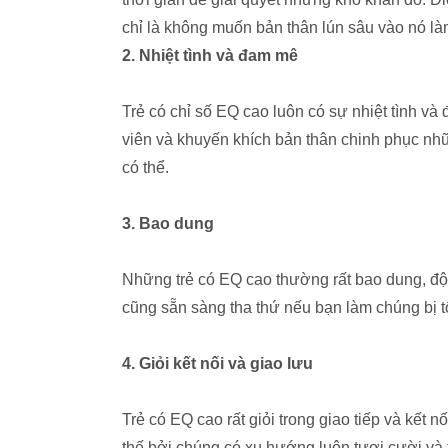
chỉ là không muốn bản thân lún sâu vào nó l
2. Nhiệt tình và đam mê
Trẻ có chỉ số EQ cao luôn có sự nhiệt tình và
viên và khuyến khích bản thân chinh phục nh
có thể.
3. Bao dung
Những trẻ có EQ cao thường rất bao dung, độ
cũng sẵn sàng tha thứ nếu bạn làm chúng bị 
4. Giỏi kết nối và giao lưu
Trẻ có EQ cao rất giỏi trong giao tiếp và kết
thế bởi chúng có xu hướng luôn tươi cười và