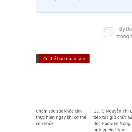
Có thể bạn quan tâm
Chăm sóc sức khỏe cần
GS.TS Nguyễn Thị 
thực hiện ngay khi cơ thể
tiếp tục giữ chức 
còn khỏe
đốc Học viện Nông
nghiệp Việt Nam