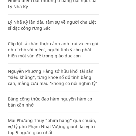
Nhiều điểm bất thường ở bằng đại học của
Lý Nhã Kỳ
Lý Nhã Kỳ lần đầu tâm sự về người cha Liệt
sĩ đặc công rừng Sác
Clip lột tả chân thực cảnh anh trai và em gái
như 'chó với mèo', người tinh ý còn phát
hiện một vấn đề trong giáo dục con
Nguyễn Phương Hằng sở hữu khối tài sản
"siêu khủng", từng khoe sổ đỏ tính bằng
cân, mắng cựu mẫu 'không có nổi nghìn tỷ'
Bảng công thức đạo hàm nguyên hàm cơ
bản cần nhớ
Mai Phương Thúy "phím hàng" quá chuẩn,
vợ tỷ phú Phạm Nhật Vượng giành lại vị trí
top 5 người giàu nhất