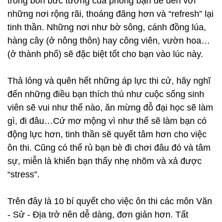
trong bốn bức tường của phòng bạn để đến với
những nơi rộng rãi, thoáng đãng hơn và “refresh” lại
tinh thần. Những nơi như bờ sông, cánh đồng lúa,
hàng cây (ở nông thôn) hay công viên, vườn hoa…
(ở thành phố) sẽ đặc biệt tốt cho bạn vào lúc này.
Thả lỏng và quên hết những áp lực thi cử, hãy nghĩ
đến những điều bạn thích thú như cuộc sống sinh
viên sẽ vui như thế nào, ăn mừng đỗ đại học sẽ làm
gì, đi đâu…Cứ mơ mộng vì như thế sẽ làm bạn có
động lực hơn, tinh thần sẽ quyết tâm hơn cho việc
ôn thi. Cũng có thể rủ bạn bè đi chơi đâu đó và tâm
sự, miễn là khiến bạn thấy nhẹ nhõm và xả được
“stress”.
Trên đây là 10 bí quyết cho việc ôn thi các môn Văn
- Sử - Địa trở nên dễ dàng, đơn giản hơn. Tất