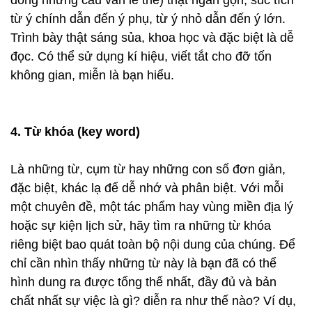
dòng những câu văn lê thê) thật ngắn gọn, súc tích
từ ý chính dẫn đến ý phụ, từ ý nhỏ dẫn đến ý lớn.
Trình bày thật sáng sủa, khoa học và đặc biệt là dễ
đọc. Có thể sử dụng kí hiệu, viết tắt cho đỡ tốn
không gian, miễn là bạn hiểu.
4. Từ khóa (key word)
Là những từ, cụm từ hay những con số đơn giản,
đặc biệt, khác lạ để dễ nhớ và phân biệt. Với mỗi
một chuyên đề, một tác phẩm hay vùng miền địa lý
hoặc sự kiện lịch sử, hãy tìm ra những từ khóa
riêng biệt bao quát toàn bộ nội dung của chúng. Để
chỉ cần nhìn thấy những từ này là bạn đã có thể
hình dung ra được tổng thể nhất, đầy đủ và bản
chất nhất sự việc là gì? diễn ra như thế nào? Ví dụ,