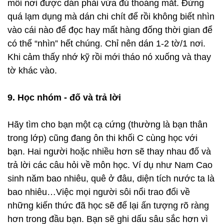
mỗi nơi được dán phải vừa đủ thoáng mắt. Đừng
quá lạm dụng mà dán chi chít để rồi không biết nhìn
vào cái nào để đọc hay mất hàng đống thời gian để
có thể “nhìn” hết chúng. Chỉ nên dán 1-2 tờ/1 nơi.
Khi cảm thấy nhớ kỹ rồi mới tháo nó xuống và thay
tờ khác vào.
9. Học nhóm - đố và trả lời
Hãy tìm cho bạn một cạ cứng (thường là bạn thân
trong lớp) cũng đang ôn thi khối C cùng học với
bạn. Hai người hoặc nhiều hơn sẽ thay nhau đố và
trả lời các câu hỏi về môn học. Ví dụ như Nam Cao
sinh năm bao nhiêu, quê ở đâu, diện tích nước ta là
bao nhiêu…Việc mọi người sôi nổi trao đổi về
những kiến thức đã học sẽ để lại ấn tượng rõ ràng
hơn trong đầu bạn. Bạn sẽ ghi dấu sâu sắc hơn vì