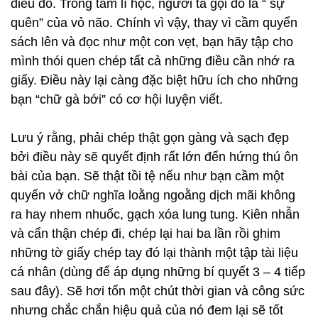
điều đó. Trong tâm lí học, người ta gọi đó là “ sự
quên” của vỏ não. Chính vì vậy, thay vì cầm quyển
sách lên và đọc như một con vẹt, bạn hãy tập cho
mình thói quen chép tất cả những điều cần nhớ ra
giấy. Điều này lại càng đặc biệt hữu ích cho những
bạn “chữ gà bới” có cơ hội luyện viết.
Lưu ý rằng, phải chép thật gọn gàng và sạch đẹp
bởi điều này sẽ quyết định rất lớn đến hứng thú ôn
bài của bạn. Sẽ thật tồi tệ nếu như bạn cầm một
quyển vở chữ nghĩa loằng ngoằng dịch mãi không
ra hay nhem nhuốc, gạch xóa lung tung. Kiên nhẫn
và cẩn thận chép đi, chép lại hai ba lần rồi ghim
những tờ giấy chép tay đó lại thành một tập tài liệu
cá nhân (dùng để áp dụng những bí quyết 3 – 4 tiếp
sau đây). Sẽ hơi tốn một chút thời gian và công sức
nhưng chắc chắn hiệu quả của nó đem lại sẽ tốt