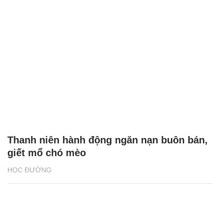
Thanh niên hành động ngăn nạn buôn bán,
giết mổ chó mèo
HỌC ĐƯỜNG