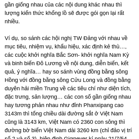
gần giống nhau của các nội dung khác nhau thì
lượng kiến thức khổng lồ sẽ được gói gọn lại rất
nhiều.
Ví dụ, so sánh các hội nghị TW Đảng với nhau về
mục tiêu, nhiệm vụ, khẩu hiệu, xác định kẻ thù…,
các cuộc khởi nghĩa Bắc Sơn- khởi nghĩa Nam Kỳ
và binh biến Đô Lương về nội dung, diễn biến, kết
quả, ý nghĩa… hay so sánh vùng đồng bằng sông
Hồng với đồng bằng sông Cửu Long và đồng bằng
duyên hải miền Trung về các tiêu chí như diện tích,
đặc trưng, sản lượng… các con số gần giống nhau
hay tương phản nhau như đỉnh Phanxipang cao
3143m thì tổng chiều dài đường sắt ở Việt Nam
cũng là 3143 km, Việt Nam có 2360 con sông thì
đường bờ biển Việt Nam dài 3260 km (chỉ đảo vị trí
số 2 và số 3), hiệp định Giơnever kí ngày 21/7/54