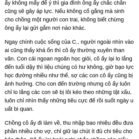
ấy không mấy để ý thì gia đình ông ấy chắc chắn
cũng sẽ gây áp lực. Nếu không cố gắng mà sinh
cho chồng một người con trai, không biết chừng
ông ấy lại gửi gắm nơi nào khác.
Ngay chính cuộc sống của C., người ngoài nhìn vào
ai cũng thấy khá ổn thì cô ấy thường xuyên than
vãn. Con cái ngoan ngoãn học giỏi, cô ấy lại lo lắng
đến tuổi dậy thì liệu chúng có hư không, giờ bạo lực
học đường nhiều như thế, sợ các con cô ấy cũng bị
ảnh hưởng. Cho con đến trường nhưng cô ấy luôn
chỉ lo lắng các con sẽ bị lôi kéo theo những tật xấu,
luôn chỉ nhìn thấy những tiêu cực để rồi suốt ngày u
uất bi quan.
Chồng cô ấy đi làm về, thu nhập bao nhiêu đều đưa
phần nhiều cho vợ, chỉ giữ lại chút ít đủ chi tiêu cho