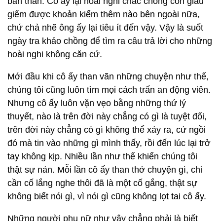
bản thân. Cô ấy lại hoài nghi chắc chồng còn giấu
giếm được khoản kiếm thêm nào bên ngoài nữa,
chứ chả nhẽ ông ấy lại tiêu ít đến vậy. Vậy là suốt
ngày tra khảo chồng để tìm ra câu trả lời cho những
hoài nghi không căn cứ.
Mới đầu khi cô ấy than vãn những chuyện như thế,
chúng tôi cũng luôn tìm mọi cách trấn an động viên.
Nhưng cô ấy luôn vặn vẹo bằng những thứ lý
thuyết, nào là trên đời này chẳng có gì là tuyệt đối,
trên đời này chẳng có gì không thể xảy ra, cứ ngồi
đó mà tin vào những gì mình thấy, rồi đến lúc lại trở
tay không kịp. Nhiều lần như thế khiến chúng tôi
thật sự nản. Mỗi lần cô ấy than thở chuyện gì, chỉ
cần cố lắng nghe thôi đã là một cố gắng, thật sự
không biết nói gì, vì nói gì cũng không lọt tai cô ấy.
Những người phụ nữ như vậy chẳng phải là biết