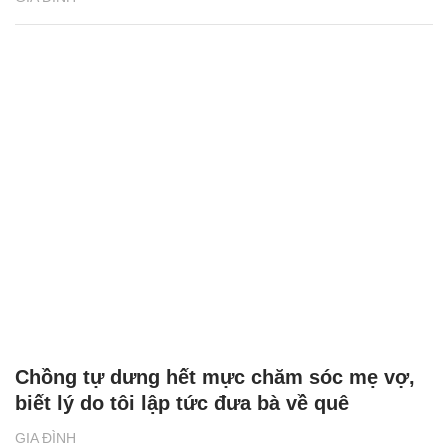
Chồng tự dưng hết mực chăm sóc mẹ vợ,
biết lý do tôi lập tức đưa bà về quê
GIA ĐÌNH