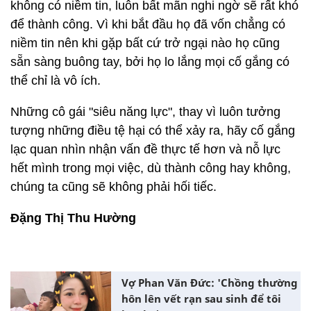
không có niềm tin, luôn bất mãn nghi ngờ sẽ rất khó
để thành công. Vì khi bắt đầu họ đã vốn chẳng có
niềm tin nên khi gặp bất cứ trở ngại nào họ cũng
sẵn sàng buông tay, bởi họ lo lắng mọi cố gắng có
thể chỉ là vô ích.
Những cô gái "siêu năng lực", thay vì luôn tưởng
tượng những điều tệ hại có thể xảy ra, hãy cố gắng
lạc quan nhìn nhận vấn đề thực tế hơn và nỗ lực
hết mình trong mọi việc, dù thành công hay không,
chúng ta cũng sẽ không phải hối tiếc.
Đặng Thị Thu Hường
Vợ Phan Văn Đức: 'Chồng thường
hôn lên vết rạn sau sinh để tôi