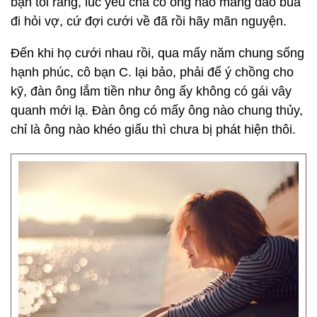
bạn tôi rằng, lúc yêu chả có ông nào mang đao búa
đi hỏi vợ, cứ đợi cưới về đã rồi hãy mãn nguyện.
Đến khi họ cưới nhau rồi, qua mấy năm chung sống
hạnh phúc, cô bạn C. lại bảo, phải để ý chồng cho
kỹ, đàn ông lắm tiền như ông ấy không có gái vây
quanh mới lạ. Đàn ông có mấy ông nào chung thủy,
chỉ là ông nào khéo giấu thì chưa bị phát hiện thôi.