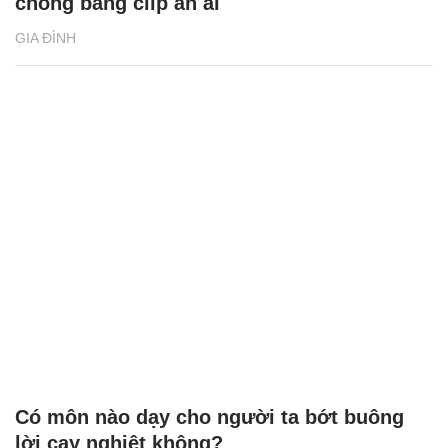
Tạm giữ kẻ tống tiền người tình đã có
chồng bằng clip ân ái
GIA ĐÌNH