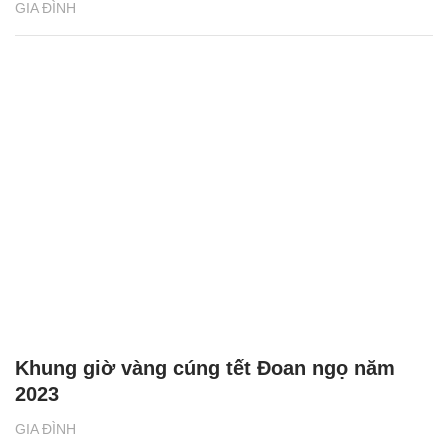
Những điều kiêng kỵ và nên làm trong tết
Đoan ngọ 2023
GIA ĐÌNH