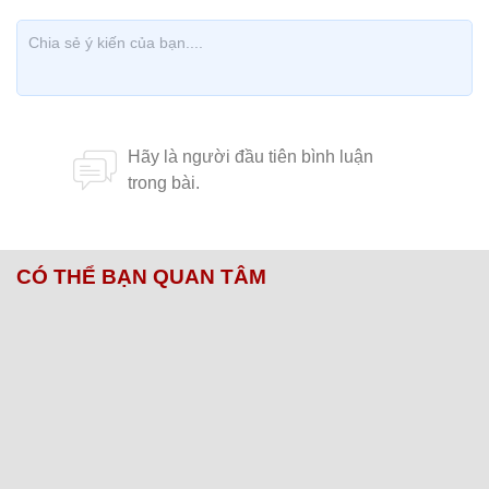
Mẹ đảm Hải Phòng 'thay áo' cho sân thượng bỏ
không bằng vườn đẹp rực rỡ sắc màu
Chủ đề:
vườn trên nóc nhà
vườn sân thượng
vườn đẹp
CÓ THỂ BẠN QUAN TÂM