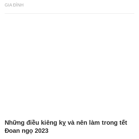
6 tác động xấu đối với đàn ông khi quá lâu
không làm 'chuyện ấy'
GIA ĐÌNH