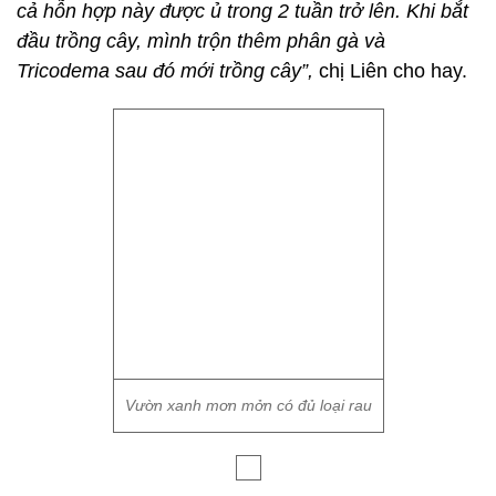
thường cho một lớp đất phía dưới khoảng 1 gang
tay.
Sau đó, mình cho ruột cá, bã đậu, rác nhà bếp, vỏ
chuối, vỏ trứng, rắc tiếp một ít nấm Tricodema và
thêm một lớp đất khoảng 1 gang tay phía trên. Tất
cả hỗn hợp này được ủ trong 2 tuần trở lên. Khi bắt
đầu trồng cây, mình trộn thêm phân gà và
Tricodema sau đó mới trồng cây”,
chị Liên cho hay.