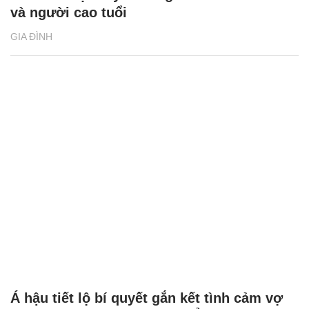
Lừa đảo trực tuyến đang nhắm đến trẻ em
và người cao tuổi
GIA ĐÌNH