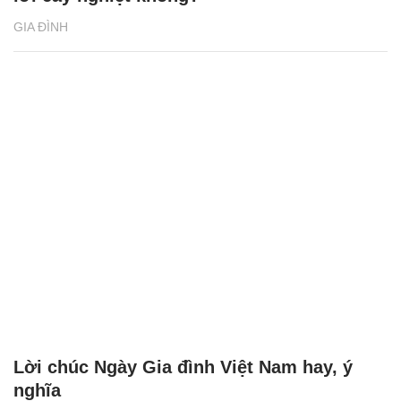
Có môn nào dạy cho người ta bớt buông
lời cay nghiệt không?
GIA ĐÌNH