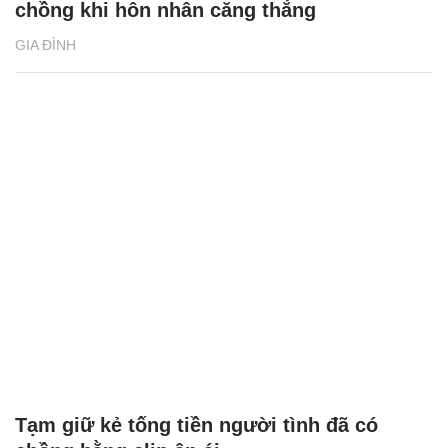
Á hậu tiết lộ bí quyết gắn kết tình cảm vợ
chồng khi hôn nhân căng thẳng
GIA ĐÌNH