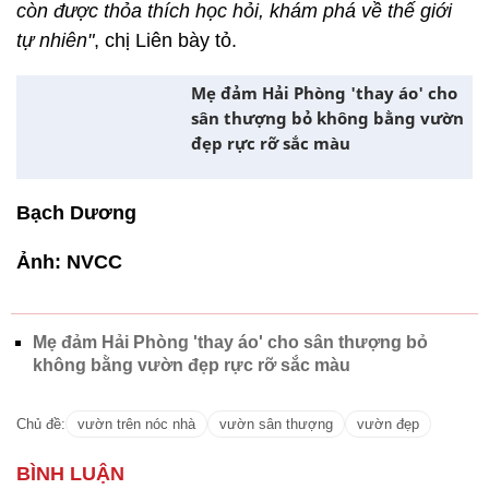
mình lại quên hết mệt mỏi. Vườn sân thượng còn là
nơi thư giãn của cả gia đình. Nhờ chồng ủng hộ phụ
giúp bê đất, tưới rau, làm giàn, làm kệ nên vườn sân
thượng trên tầng 3 luôn xanh ngắt.
Con gái cũng rất
thích được ra vườn, chăm sóc cây cối cùng mẹ. Bé
còn được thỏa thích học hỏi, khám phá về thế giới
tự nhiên"
, chị Liên bày tỏ.
Mẹ đảm Hải Phòng 'thay áo' cho
sân thượng bỏ không bằng vườn
đẹp rực rỡ sắc màu
Bạch Dương
Ảnh: NVCC