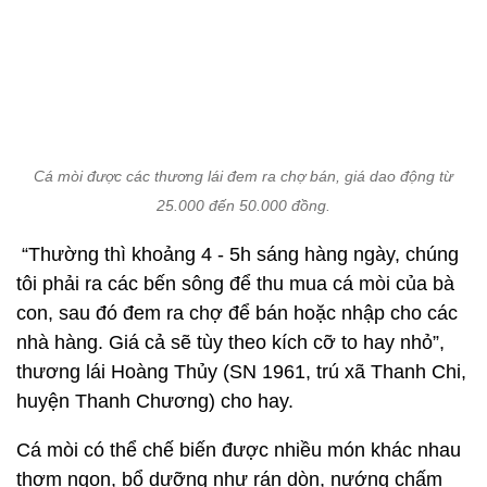
25.000 đến 50.000 đồng.
“Thường thì khoảng 4 - 5h sáng hàng ngày, chúng
tôi phải ra các bến sông để thu mua cá mòi của bà
con, sau đó đem ra chợ để bán hoặc nhập cho các
nhà hàng. Giá cả sẽ tùy theo kích cỡ to hay nhỏ”,
thương lái Hoàng Thủy (SN 1961, trú xã Thanh Chi,
huyện Thanh Chương) cho hay.
Cá mòi có thể chế biến được nhiều món khác nhau
thơm ngon, bổ dưỡng như rán dòn, nướng chấm
nước mắm tiêu ớt, chả cá… nên rất được người
dân ưa chuộng.
Việt Hòa
Chồng ngang nhiên kết hôn với người mới, mong