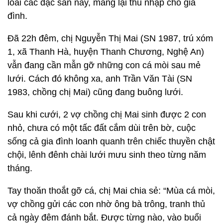
loài các đặc sản này, mang lại thu nhập cho gia
đình.
Đã 22h đêm, chị Nguyễn Thị Mai (SN 1987, trú xóm
1, xã Thanh Hà, huyện Thanh Chương, Nghệ An)
vẫn đang cần mẫn gỡ những con cá mòi sau mẻ
lưới. Cách đó không xa, anh Trần Văn Tài (SN
1983, chồng chị Mai) cũng đang buông lưới.
Sau khi cưới, 2 vợ chồng chị Mai sinh được 2 con
nhỏ, chưa có một tấc đất cắm dùi trên bờ, cuộc
sống cả gia đình loanh quanh trên chiếc thuyền chật
chội, lênh đênh chài lưới mưu sinh theo từng năm
tháng.
Tay thoăn thoắt gỡ cá, chị Mai chia sẻ: “Mùa cá mòi,
vợ chồng gửi các con nhờ ông bà trông, tranh thủ
cả ngày đêm đánh bắt. Được từng nào, vào buổi