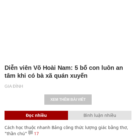
Diễn viên Võ Hoài Nam: 5 bố con luôn an
tâm khi có bà xã quán xuyến
GIA ĐÌNH
XEM THÊM BÀI VIẾT
Đọc nhiều
Bình luận nhiều
Cách học thuộc nhanh Bảng công thức lượng giác bằng thơ,
"thần chú"
17
Bảng công thức đạo hàm nguyên hàm cơ bản cần nhớ
Clip lột tả chân thực cảnh anh trai và em gái như 'chó với
mèo', người tinh ý còn phát hiện một vấn đề trong giáo dục
con
Nhiều điểm bất thường ở bằng đại học của Lý Nhã Kỳ