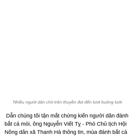
Nhiều người dân chờ trên thuyền đợi đến lượt buông lưới.
Dẫn chúng tôi tận mắt chứng kiến người dân đánh
bắt cá mòi, ông Nguyễn Viết Tỵ - Phó Chủ tịch Hội
Nông dân xã Thanh Hà thông tin, mùa đánh bắt cá
mòi chỉ kéo dài khoảng hơn 1 tháng (từ cuối tháng 2
đến đầu tháng 4 âm lịch).
Cá mòi từ cửa biển ngược dòng Lam, lên tận mạn
Hưng Nguyên, Nam Đàn, Thanh Chương... Càng
ngược nguồn, hấp thụ nhiều phù sa, thịt cá càng
dai, thơm, béo.