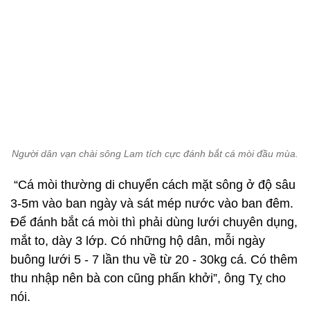
Người dân vạn chài sông Lam tích cực đánh bắt cá mòi đầu mùa.
“Cá mòi thường di chuyển cách mặt sông ở độ sâu
3-5m vào ban ngày và sát mép nước vào ban đêm.
Để đánh bắt cá mòi thì phải dùng lưới chuyên dụng,
mắt to, dày 3 lớp. Có những hộ dân, mỗi ngày
buông lưới 5 - 7 lần thu về từ 20 - 30kg cá. Có thêm
thu nhập nên bà con cũng phấn khởi”, ông Tỵ cho
nói.
Cá mòi sau khi đánh bắt sẽ được các thương lái
đón mua tại bến, nhiều hộ dân cũng tự mình đưa ra
các chợ quê, chợ phố để bán. Giá bán dao động từ
25.000 - 50.000 đồng/kg.