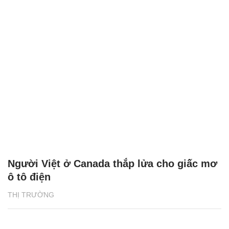
Người Việt ở Canada thắp lửa cho giấc mơ
ô tô điện
THỊ TRƯỜNG