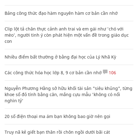
Các công thức hóa học lớp 8, 9 cơ bản cần nhớ
106
Nguyễn Phương Hằng sở hữu khối tài sản "siêu khủng", từng
khoe sổ đỏ tính bằng cân, mắng cựu mẫu 'không có nổi
nghìn tỷ'
20 số điện thoại ma ám bạn không bao giờ nên gọi
Truy nã kẻ giết bạn thân rồi chôn ngồi dưới bãi cát
Mẹo học thuộc Bảng tuần hoàn nguyên tố hóa học bằng thơ,
câu nói vui vẻ