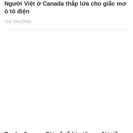
Người Việt ở Canada thắp lửa cho giấc mơ
ô tô điện
THỊ TRƯỜNG