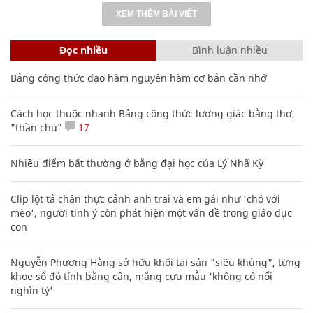
XEM THÊM BÀI VIẾT
Đọc nhiều
Bình luận nhiều
Bảng công thức đạo hàm nguyên hàm cơ bản cần nhớ
Cách học thuộc nhanh Bảng công thức lượng giác bằng thơ,
"thần chú"
17
Nhiều điểm bất thường ở bằng đại học của Lý Nhã Kỳ
Clip lột tả chân thực cảnh anh trai và em gái như 'chó với
mèo', người tinh ý còn phát hiện một vấn đề trong giáo dục
con
Nguyễn Phương Hằng sở hữu khối tài sản "siêu khủng", từng
khoe sổ đỏ tính bằng cân, mắng cựu mẫu 'không có nổi
nghìn tỷ'