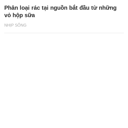
Phân loại rác tại nguồn bắt đầu từ những
vỏ hộp sữa
NHỊP SỐNG