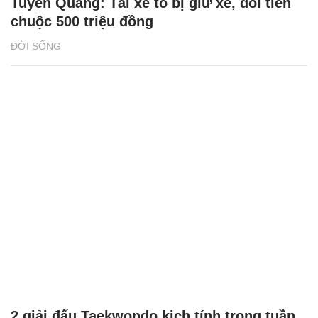
Tuyên Quang: Tài xế tố bị giữ xe, đòi tiền
chuộc 500 triệu đồng
ĐỜI SỐNG
2 giải đấu Taekwondo kịch tính trong tuần